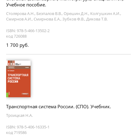
Учебное пособие.
Столярова А.Н., Безпалов В.В., Орешин Д.Н., Колгушкин А.И.,
Смирнов А.И., Смирнова Е.А., Зубков Ф.В., Дикова Т.В.
ISBN: 978-5-466-13502-2
код 726088
1 700 руб.
Транспортная система России. (СПО). Учебник.
Троицкая Н.А.
ISBN: 978-5-406-16335-1
код 719586