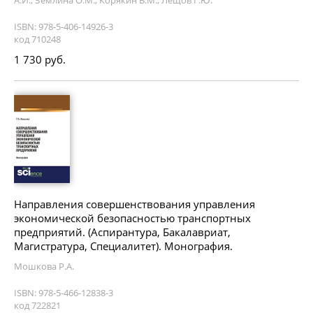
А.И., Землина О.М., Корякин В.М., Лещов Г.Ю.
ISBN: 978-5-406-14926-3
код 710248
1 730 руб.
Направления совершенствования управления
экономической безопасностью транспортных
предприятий. (Аспирантура, Бакалавриат,
Магистратура, Специалитет). Монография.
Мошкова Р.А.
ISBN: 978-5-466-12838-3
код 722821