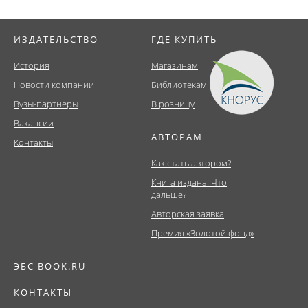
ИЗДАТЕЛЬСТВО
ГДЕ КУПИТЬ
История
Магазинам
Новости компании
Библиотекам
Вузы-партнеры
В розницу
Вакансии
АВТОРАМ
Контакты
Как стать автором?
Книга издана. Что
дальше?
Авторская заявка
Премия «Золотой фонд»
ЭБС BOOK.RU
КОНТАКТЫ