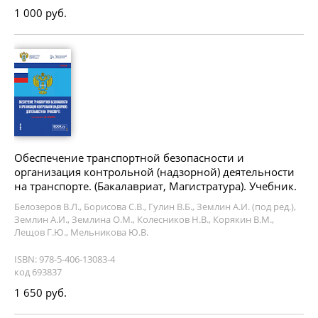
1 000 руб.
Обеспечение транспортной безопасности и
организация контрольной (надзорной) деятельности
на транспорте. (Бакалавриат, Магистратура). Учебник.
Белозеров В.Л., Борисова С.В., Гулин В.Б., Землин А.И. (под ред.),
Землин А.И., Землина О.М., Колесников Н.В., Корякин В.М.,
Лещов Г.Ю., Мельникова Ю.В.
ISBN: 978-5-406-13083-4
код 693837
1 650 руб.