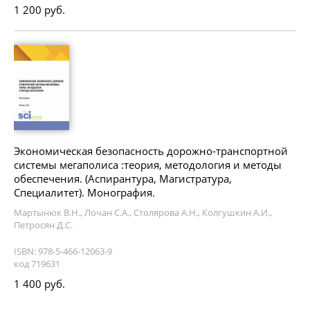
1 200 руб.
Экономическая безопасность дорожно-транспортной
системы мегаполиса :теория, методология и методы
обеспечения. (Аспирантура, Магистратура,
Специалитет). Монография.
Мартынюк В.Н., Лочан С.А., Столярова А.Н., Колгушкин А.И.,
Петросян Д.С.
ISBN: 978-5-466-12063-9
код 719631
1 400 руб.