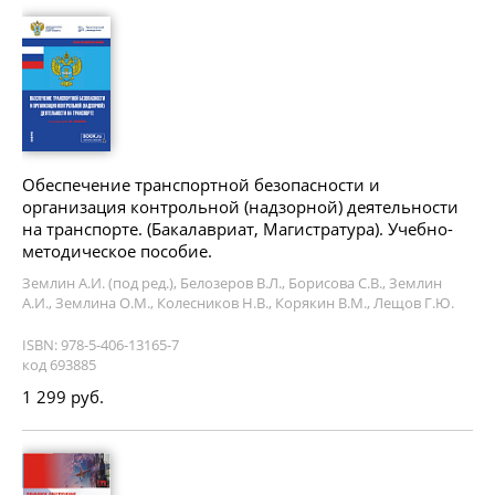
Обеспечение транспортной безопасности и
организация контрольной (надзорной) деятельности
на транспорте. (Бакалавриат, Магистратура). Учебно-
методическое пособие.
Землин А.И. (под ред.), Белозеров В.Л., Борисова С.В., Землин
А.И., Землина О.М., Колесников Н.В., Корякин В.М., Лещов Г.Ю.
ISBN: 978-5-406-13165-7
код 693885
1 299 руб.