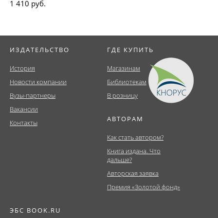
1 410 руб.
ИЗДАТЕЛЬСТВО
ГДЕ КУПИТЬ
История
Магазинам
Новости компании
Библиотекам
Вузы-партнеры
В розницу
Вакансии
АВТОРАМ
Контакты
Как стать автором?
Книга издана. Что
дальше?
Авторская заявка
Премия «Золотой фонд»
ЭБС BOOK.RU