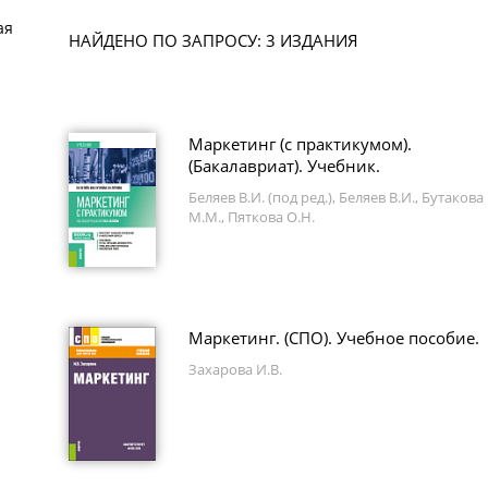
ая
НАЙДЕНО ПО ЗАПРОСУ: 3 ИЗДАНИЯ
Маркетинг (с практикумом).
(Бакалавриат). Учебник.
Беляев В.И. (под ред.), Беляев В.И., Бутакова
М.М., Пяткова О.Н.
Маркетинг. (СПО). Учебное пособие.
Захарова И.В.