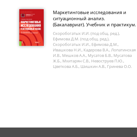
Маркетинговые исследования и
ситуационный анализ.
(Бакалавриат). Учебник и практикум.
Скоробогатых И.И. (под общ. ред.),
Ефимова Д.М. (под общ. ред.),
Скоробогатых И.И., Ефимова Д.М.,
Ивашкова Н.И., Кадерова В.А., Лопатинская
И.В., Мешков А.А., Мусатов Б.В., Мусатова
Ж.Б., Мхитарян С.В., Невоструев П.Ю.,
Цветкова А.Б., Шишкин А.В., Гринева О.О.