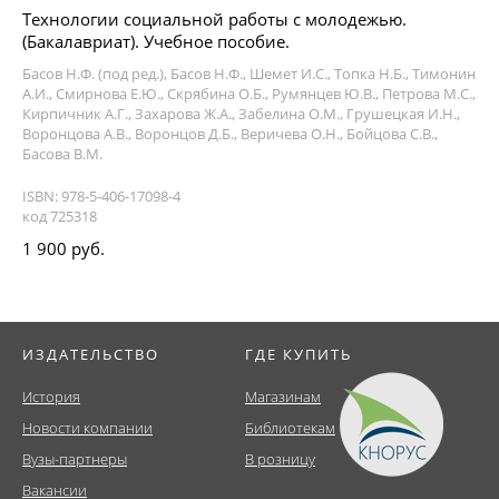
Технологии социальной работы с молодежью.
(Бакалавриат). Учебное пособие.
Басов Н.Ф. (под ред.), Басов Н.Ф., Шемет И.С., Топка Н.Б., Тимонин
А.И., Смирнова Е.Ю., Скрябина О.Б., Румянцев Ю.В., Петрова М.С.,
Кирпичник А.Г., Захарова Ж.А., Забелина О.М., Грушецкая И.Н.,
Воронцова А.В., Воронцов Д.Б., Веричева О.Н., Бойцова С.В.,
Басова В.М.
ISBN: 978-5-406-17098-4
код 725318
1 900 руб.
ИЗДАТЕЛЬСТВО
ГДЕ КУПИТЬ
История
Магазинам
Новости компании
Библиотекам
Вузы-партнеры
В розницу
Вакансии