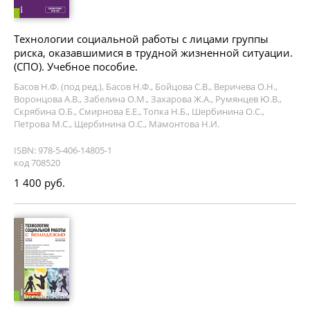
Технологии социальной работы с лицами группы
риска, оказавшимися в трудной жизненной ситуации.
(СПО). Учебное пособие.
Басов Н.Ф. (под ред.), Басов Н.Ф., Бойцова С.В., Веричева О.Н.,
Воронцова А.В., Забелина О.М., Захарова Ж.А., Румянцев Ю.В.,
Скрябина О.Б., Смирнова Е.Е., Топка Н.Б., Шербинина О.С.,
Петрова М.С., Щербинина О.С., Мамонтова Н.И.
ISBN: 978-5-406-14805-1
код 708520
1 400 руб.