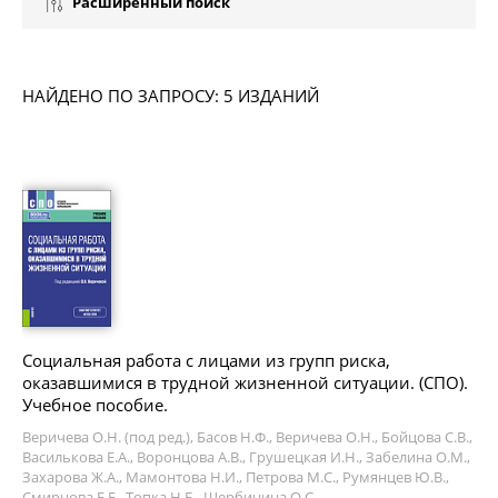
Расширенный поиск
НАЙДЕНО ПО ЗАПРОСУ: 5 ИЗДАНИЙ
Социальная работа с лицами из групп риска,
оказавшимися в трудной жизненной ситуации. (СПО).
Учебное пособие.
Веричева О.Н. (под ред.), Басов Н.Ф., Веричева О.Н., Бойцова С.В.,
Василькова Е.А., Воронцова А.В., Грушецкая И.Н., Забелина О.М.,
Захарова Ж.А., Мамонтова Н.И., Петрова М.С., Румянцев Ю.В.,
Смирнова Е.Е., Топка Н.Б., Щербинина О.С.