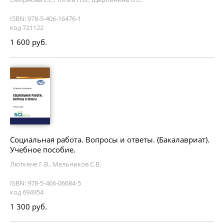
ISBN: 978-5-406-16476-1
код 721122
1 600 руб.
Социальная работа. Вопросы и ответы. (Бакалавриат).
Учебное пособие.
Люткене Г.В., Мельников С.В.
ISBN: 978-5-466-06684-5
код 694954
1 300 руб.