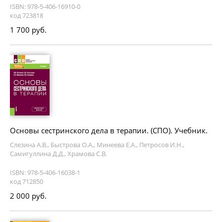
ISBN: 978-5-406-16910-0
код 723818
1 700 руб.
Основы сестринского дела в терапии. (СПО). Учебник.
Слезина А.В., Быстрова О.А., Минеева Е.А., Петросов И.Н.,
Самигуллина Д.Д., Храмова С.В.
ISBN: 978-5-406-16038-1
код 712850
2 000 руб.