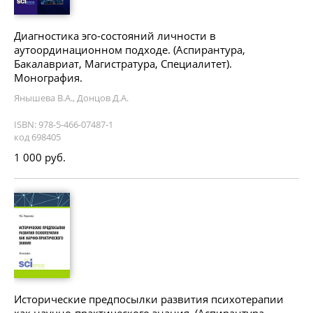
Диагностика эго-состояний личности в
аутоординационном подходе. (Аспирантура,
Бакалавриат, Магистратура, Специалитет).
Монография.
Янышева В.А., Донцов Д.А.
ISBN: 978-5-466-07487-1
код 698405
1 000 руб.
Исторические предпосылки развития психотерапии