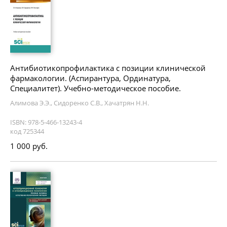
Антибиотикопрофилактика с позиции клинической
фармакологии. (Аспирантура, Ординатура,
Специалитет). Учебно-методическое пособие.
Алимова Э.Э., Сидоренко С.В., Хачатрян Н.Н.
ISBN: 978-5-466-13243-4
код 725344
1 000 руб.