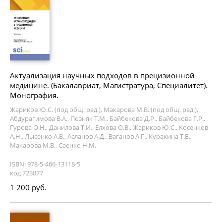
Актуализация научных подходов в прецизионной
медицине. (Бакалавриат, Магистратура, Специалитет).
Монография.
Жариков Ю.С. (под общ. ред.), Макарова М.В. (под общ. ред.),
Абдурагимова В.А., Позняк Т.М., Байбекова Д.Р., Байбекова Г.Р.,
Гурова О.Н., Данилова Т.И., Елхова О.В., Жариков Ю.С., Косенков
А.Н., Лысенко А.В., Асланов А.Д., Ваганов А.Г., Куракина Т.Б.,
Макарова М.В., Саенко Н.М.
ISBN: 978-5-466-13118-5
код 723877
1 200 руб.