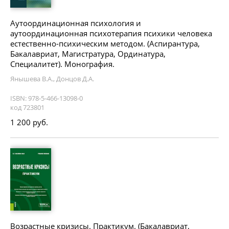
Аутоординационная психология и
аутоординационная психотерапия психики человека
естественно-психическим методом. (Аспирантура,
Бакалавриат, Магистратура, Ординатура,
Специалитет). Монография.
Янышева В.А., Донцов Д.А.
ISBN: 978-5-466-13098-0
код 723801
1 200 руб.
Возрастные кризисы. Практикум. (Бакалавриат,