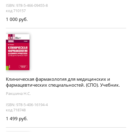
ISBN: 978-5-466-09455-8
код 710157
1 000 руб.
Клиническая фармакология для медицинских и
фармацевтических специальностей. (СПО). Учебник.
Ракшина Н.С.
ISBN: 978-5-406-16194-4
код 718748
1 499 руб.