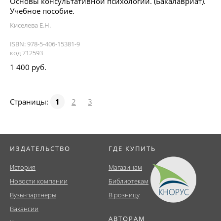
Основы консультативной психологии. (Бакалавриат).
Учебное пособие.
Киселева Е.Н.
ISBN: 978-5-406-15381-9
код 712593
1 400 руб.
Страницы:
1
2
3
ИЗДАТЕЛЬСТВО
ГДЕ КУПИТЬ
История
Магазинам
Новости компании
Библиотекам
Вузы-партнеры
В розницу
Вакансии
АВТОРАМ