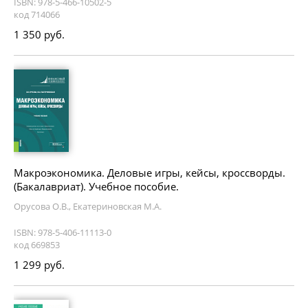
ISBN: 978-5-466-10502-5
код 714066
1 350 руб.
Макроэкономика. Деловые игры, кейсы, кроссворды.
(Бакалавриат). Учебное пособие.
Орусова О.В., Екатериновская М.А.
ISBN: 978-5-406-11113-0
код 669853
1 299 руб.