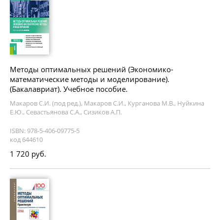
Методы оптимальных решений (Экономико-
математические методы и моделирование).
(Бакалавриат). Учебное пособие.
Макаров С.И. (под ред.), Макаров С.И., Курганова М.В., Нуйкина
Е.Ю., Севастьянова С.А., Сизиков А.П.
ISBN: 978-5-406-09775-5
код 644610
1 720 руб.