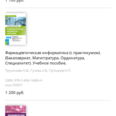
Фармацевтическая информатика (с практикумом).
(Бакалавриат, Магистратура, Ординатура,
Специалитет). Учебное пособие.
Трухачева Н.В., Гусева А.В., Пупырев Н.П.
ISBN: 978-5-406-14466-4
код 705057
1 200 руб.