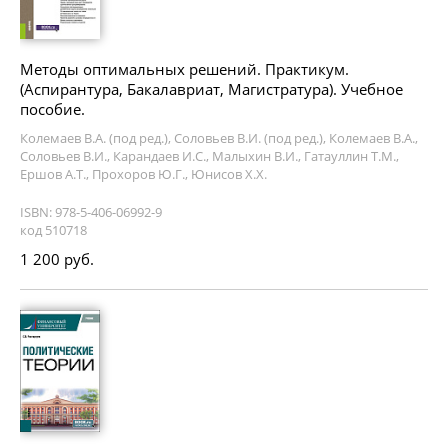
Методы оптимальных решений. Практикум.
(Аспирантура, Бакалавриат, Магистратура). Учебное
пособие.
Колемаев В.А. (под ред.), Соловьев В.И. (под ред.), Колемаев В.А.,
Соловьев В.И., Карандаев И.С., Малыхин В.И., Гатауллин Т.М.,
Ершов А.Т., Прохоров Ю.Г., Юнисов Х.Х.
ISBN: 978-5-406-06992-9
код 510718
1 200 руб.