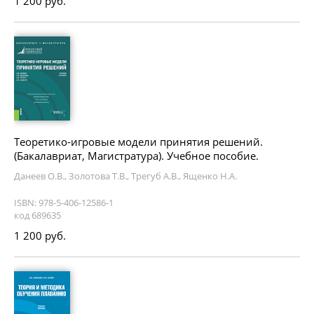
1 200 руб.
Теоретико-игровые модели принятия решений.
(Бакалавриат, Магистратура). Учебное пособие.
Данеев О.В., Золотова Т.В., Трегуб А.В., Ященко Н.А.
ISBN: 978-5-406-12586-1
код 689635
1 200 руб.