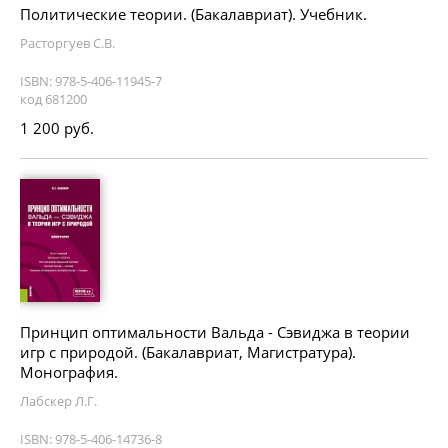
Политические теории. (Бакалавриат). Учебник.
Расторгуев С.В.
ISBN: 978-5-406-11945-7
код 681200
1 200 руб.
Принцип оптимальности Вальда - Сэвиджа в теории
игр с природой. (Бакалавриат, Магистратура).
Монография.
Лабскер Л.Г.
ISBN: 978-5-406-14736-8