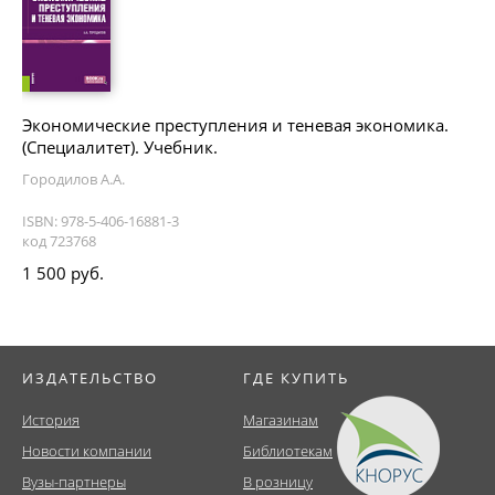
Экономические преступления и теневая экономика.
(Специалитет). Учебник.
Городилов А.А.
ISBN: 978-5-406-16881-3
код 723768
1 500 руб.
ИЗДАТЕЛЬСТВО
ГДЕ КУПИТЬ
История
Магазинам
Новости компании
Библиотекам
Вузы-партнеры
В розницу