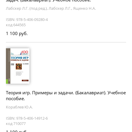
Лабскер Л.Г. (под ред.), Лабскер Л.Г., Ященко Н.А.
ISBN: 978-5-406-09280-4
код 644565
1 100 руб.
Теория игр. Примеры и задачи. (Бакалавриат). Учебное
пособие.
Кораблев Ю.А.
ISBN: 978-5-406-14912-6
код 710077
1 100 руб.