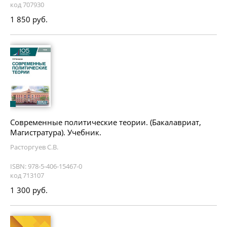
код 707930
1 850 руб.
Современные политические теории. (Бакалавриат,
Магистратура). Учебник.
Расторгуев С.В.
ISBN: 978-5-406-15467-0
код 713107
1 300 руб.