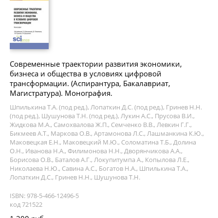
Современные траектории развития экономики,
бизнеса и общества в условиях цифровой
трансформации. (Аспирантура, Бакалавриат,
Магистратура). Монография.
Шпилькина Т.А. (под ред.), Лопаткин Д.С. (под ред.), Гринев Н.Н.
(под ред.), Шушунова Т.Н. (под ред.), Лукин А.С., Прусова В.И.,
Жидкова М.А., Самохвалова Ж.П., Семченко В.В., Левкин Г.Г.,
Бикмеев А.Т., Маркова О.В., Артамонова Л.С., Лашманкина К.Ю.,
Маковецкая Е.Н., Маковецкий М.Ю., Соломатина Т.Б., Долина
О.Н., Иванова Н.А., Филимонова Н.Н., Дворянчикова А.А.,
Борисова О.В., Баталов А.Г., Локупитумпа А., Копылова Л.Е.,
Николаева Н.Ю., Савина А.С., Богатов Н.А., Шпилькина Т.А.,
Лопаткин Д.С., Гринев Н.Н., Шушунова Т.Н.
ISBN: 978-5-466-12496-5
код 721522