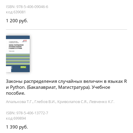
ISBN: 978-5-406-09046-6
код 639081
1 200 руб.
Законы распределения случайных величин в языках R
и Python. (Бакалавриат, Магистратура). Учебное
пособие.
Апалькова Т.Г., Глебов В.И., Криволапов С.Я., Левченко К.Г.
ISBN: 978-5-406-13772-7
код 699894
1 390 руб.