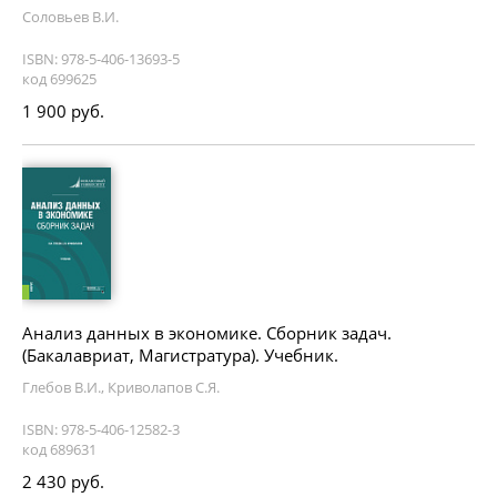
Соловьев В.И.
ISBN: 978-5-406-13693-5
код 699625
1 900 руб.
Анализ данных в экономике. Сборник задач.
(Бакалавриат, Магистратура). Учебник.
Глебов В.И., Криволапов С.Я.
ISBN: 978-5-406-12582-3
код 689631
2 430 руб.