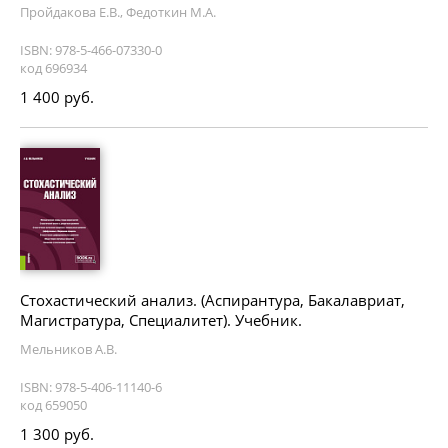
Пройдакова Е.В., Федоткин М.А.
ISBN: 978-5-466-07330-0
код 696934
1 400 руб.
Стохастический анализ. (Аспирантура, Бакалавриат,
Магистратура, Специалитет). Учебник.
Мельников А.В.
ISBN: 978-5-406-11140-6
код 659050
1 300 руб.