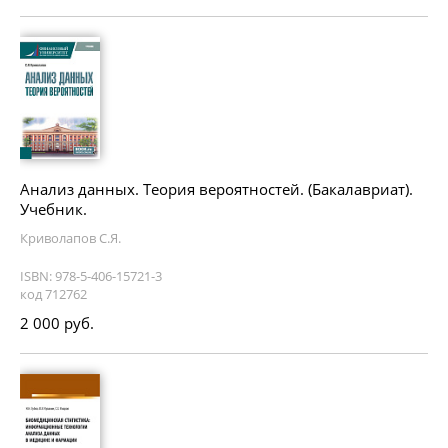
Анализ данных. Теория вероятностей. (Бакалавриат).
Учебник.
Криволапов С.Я.
ISBN: 978-5-406-15721-3
код 712762
2 000 руб.