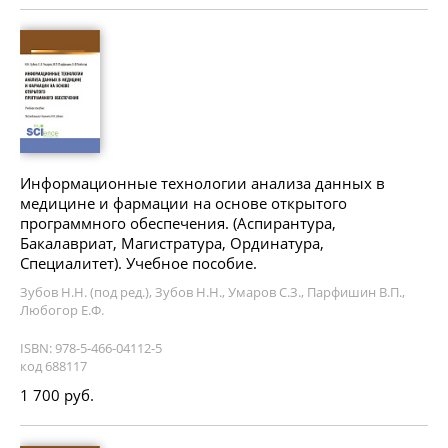
Информационные технологии анализа данных в
медицине и фармации на основе открытого
программного обеспечения. (Аспирантура,
Бакалавриат, Магистратура, Ординатура,
Специалитет). Учебное пособие.
Зубов Н.Н. (под ред.), Зубов Н.Н., Умаров С.З., Парфишин В.П.,
Любогор Е.Ф.
ISBN: 978-5-466-04112-5
код 688117
1 700 руб.