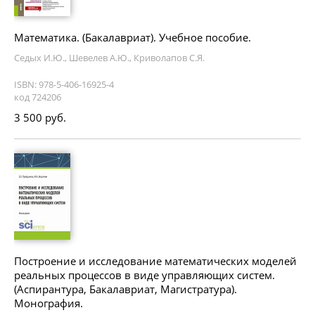
Математика. (Бакалавриат). Учебное пособие.
Седых И.Ю., Шевелев А.Ю., Криволапов С.Я.
ISBN: 978-5-406-16925-4
код 724206
3 500 руб.
Построение и исследование математических моделей
реальных процессов в виде управляющих систем.
(Аспирантура, Бакалавриат, Магистратура).
Монография.