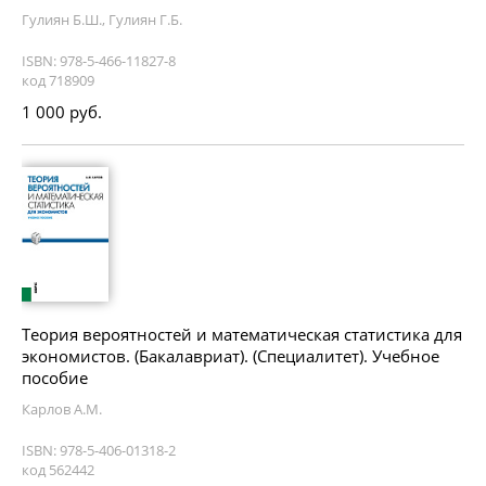
Гулиян Б.Ш., Гулиян Г.Б.
ISBN: 978-5-466-11827-8
код 718909
1 000 руб.
Теория вероятностей и математическая статистика для
экономистов. (Бакалавриат). (Специалитет). Учебное
пособие
Карлов А.М.
ISBN: 978-5-406-01318-2
код 562442