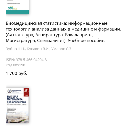
Биомедицинская статистика: информационные
технологии анализа данных в медицине и фармации.
(Адъюнктура, Аспирантура, Бакалавриат,
Магистратура, Специалитет). Учебное пособие.
Зубов Н.Н., Кувакин В.И., Умаров С.З.
ISBN: 978-5-466-04294-8
код 689156
1 700 руб.