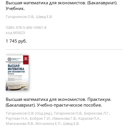
Высшая математика для экономистов. (Бакалавриат).
Учебник.
Татарников О.В., Швед Е.В.
ISBN: 978-5-406-10961-8
код 665623
1 745 руб.
Высшая математика для экономистов. Практикум.
(Бакалавриат). Учебно-практическое пособие.
Татарников О.В. (под ред.), Татарников О.В., Бирюкова Л.Г.,
Раутиан Н.А., Бобрик Г.И., Иванкова Г.В., Карасев П.А.,
Макжанова Я.В., Мочалина Е.П., Швед Е.В.