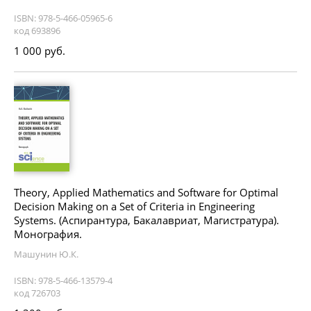
ISBN: 978-5-466-05965-6
код 693896
1 000 руб.
Theory, Applied Mathematics and Software for Optimal
Decision Making on a Set of Criteria in Engineering
Systems. (Аспирантура, Бакалавриат, Магистратура).
Монография.
Машунин Ю.К.
ISBN: 978-5-466-13579-4
код 726703