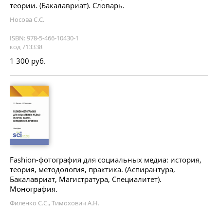
теории. (Бакалавриат). Словарь.
Носова С.С.
ISBN: 978-5-466-10430-1
код 713338
1 300 руб.
Fashion-фотография для социальных медиа: история,
теория, методология, практика. (Аспирантура,
Бакалавриат, Магистратура, Специалитет).
Монография.
Филенко С.С., Тимохович А.Н.