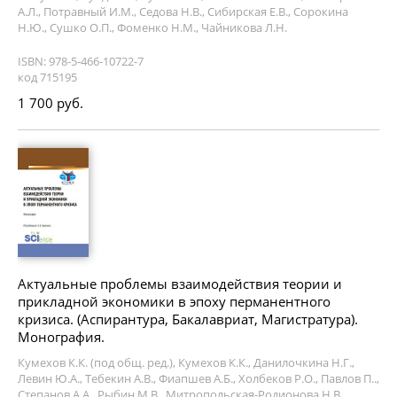
А.Л., Потравный И.М., Седова Н.В., Сибирская Е.В., Сорокина
Н.Ю., Сушко О.П., Фоменко Н.М., Чайникова Л.Н.
ISBN: 978-5-466-10722-7
код 715195
1 700 руб.
Актуальные проблемы взаимодействия теории и
прикладной экономики в эпоху перманентного
кризиса. (Аспирантура, Бакалавриат, Магистратура).
Монография.
Кумехов К.К. (под общ. ред.), Кумехов К.К., Данилочкина Н.Г.,
Левин Ю.А., Тебекин А.В., Фиапшев А.Б., Холбеков Р.О., Павлов П..,
Степанов А.А., Рыбин М.В., Митропольская-Родионова Н.В.,