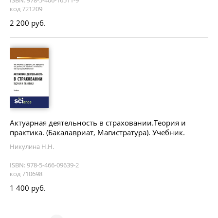
ISBN: 978-5-406-16511-9
код 721209
2 200 руб.
Актуарная деятельность в страховании.Теория и
практика. (Бакалавриат, Магистратура). Учебник.
Никулина Н.Н.
ISBN: 978-5-466-09639-2
код 710698
1 400 руб.