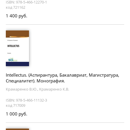
ISBN: 978-5-466-12270-1
код 721162
1 400 руб.
Intellectus. (Аспирантура, Бакалавриат, Магистратура,
Специалитет). Монография.
Крамаренко В.Ю., Крамаренко К.В.
ISBN: 978-5-466-11132-3
код 717009
1 000 руб.