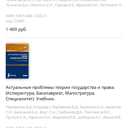
Луньков Д.А., Никитин Е.Л., Серова Е.Б., Фролов А.И., Честнов И.Л.
ISBN: 978-5-466-12922-9
код 723001
1 400 руб.
Актуальные проблемы теории государства и права.
(Аспирантура, Бакалавриат, Магистратура,
Специалитет). Учебник.
Перевалов В.Д. (под ред.), Перевалов В.Д., Березина Е.А., Архипов
С.И., Белканов Е.А., Берг Л.Н., Грибанов Д.В., Плетников В.С.,
Пучков О.А., Тарасов Н.Н., Фёдоров И.В., Шабуров А.С., Ярков В.В.