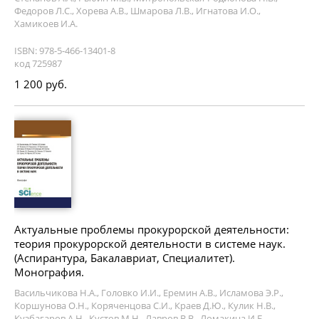
Федоров Л.С., Хорева А.В., Шмарова Л.В., Игнатова И.О.,
Хамикоев И.А.
ISBN: 978-5-466-13401-8
код 725987
1 200 руб.
Актуальные проблемы прокурорской деятельности:
теория прокурорской деятельности в системе наук.
(Аспирантура, Бакалавриат, Специалитет).
Монография.
Васильчикова Н.А., Головко И.И., Еремин А.В., Исламова Э.Р.,
Коршунова О.Н., Коряченцова С.И., Краев Д.Ю., Кулик Н.В.,
Кузбагаров А.Н., Кустов М.Н., Лавров В.В., Ломакина И.Б.,