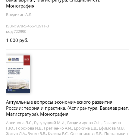
Монография.
Бредихин А.Л.
ISBN: 978-5-466-12911-3
код 722990
1 000 руб.
Актуальные вопросы экономического развития
России: теория и практика. (Аспирантура, Бакалавриат,
Магистратура). Монография.
Архипова Л.С., Бузулуцкий М.И., Владимирова О.Н., Гагарина
Г.Ю., Горохова И.В., Гретченко А.И., Ерохина Е.В., Ефимова М.В.,
Жигун Л.А., Зундэ В.В., Кузина Е.С., Овешникова Л.В., Полтарыхин