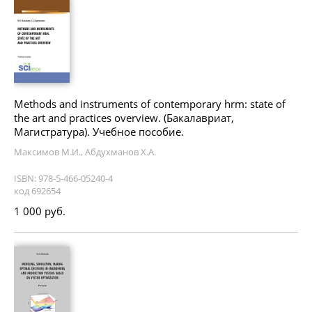
Methods and instruments of contemporary hrm: state of
the art and practices overview. (Бакалавриат,
Магистратура). Учебное пособие.
Максимов М.И., Абдухманов Х.А.
ISBN: 978-5-466-05240-4
код 692654
1 000 руб.