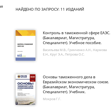
ая
НАЙДЕНО ПО ЗАПРОСУ: 11 ИЗДАНИЙ
Контроль в таможенной сфере ЕАЭС.
(Бакалавриат, Магистратура,
Специалитет). Учебное пособие.
Васильева М.В., Гринченко А.Н., Наумова
Е.Н., Круг Э.А., Петрова О.С.
Основы таможенного дела в
Евразийском экономическом союзе.
(Бакалавриат, Магистратура,
Специалитет). Учебник.
Мокров Г.Г.