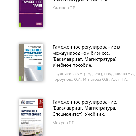
Халипов С.В.
Таможенное регулирование в
международном бизнесе.
(Бакалавриат, Магистратура).
Учебное пособие.
Прудникова А.А. (под ред.), Прудникова А.А.,
Горбунова О.А., Игнатова О.В., Асон Т.А.
Таможенное регулирование.
(Бакалавриат, Магистратура,
Специалитет). Учебник.
Мокров Г.Г.