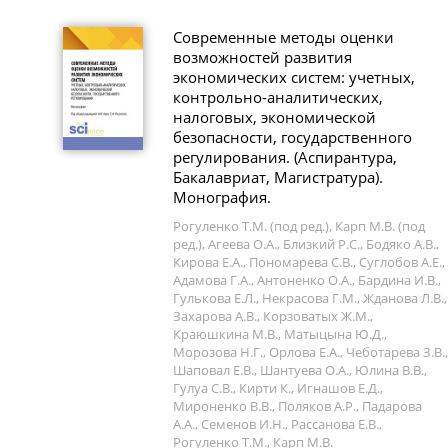
Современные методы оценки
возможностей развития
экономических систем: учетных,
контрольно-аналитических,
налоговых, экономической
безопасности, государственного
регулирования. (Аспирантура,
Бакалавриат, Магистратура).
Монография.
Рогуленко Т.М. (под ред.), Карп М.В. (под
ред.), Агеева О.А., Близкий Р.С., Бодяко А.В.,
Кирова Е.А., Пономарева С.В., Суглобов А.Е.,
Адамова Г.А., Антоненко О.А., Бардина И.В.,
Гулькова Е.Л., Некрасова Г.М., Жданова Л.В.,
Захарова А.В., Корзоватых Ж.М.,
Краюшкина М.В., Матыцына Ю.Д.,
Морозова Н.Г., Орлова Е.А., Чеботарева З.В.,
Шаповал Е.В., Шантуева О.А., Юлина В.В.,
Гулуа С.В., Кирти К., Игнашов Е.Д.,
Мироненко В.В., Поляков А.Р., Падарова
А.А., Семенов И.Н., Рассанова Е.В.,
Рогуленко Т.М., Карп М.В.