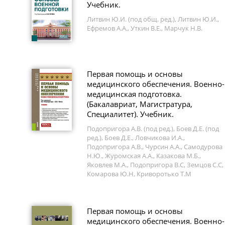
Учебник.
Литвин Ю.И. (под общ. ред.), Литвин Ю.И.,
Ефремов А.А., Уткин В.Е., Марчук Н.В.
Первая помощь и основы
медицинского обеспечения. Военно-
медицинская подготовка.
(Бакалавриат, Магистратура,
Специалитет). Учебник.
Подопригора А.В. (под ред.), Боев Д.Е. (под
ред.), Боев Д.Е., Ловчикова И.А.,
Подопригора А.В., Чурсин А.А., Самодурова
Н.Ю., Журомская А.А., Казакова М.Б.,
Яковлев М.А., Подопригора В.С, Земцов С.С,
Комарова Ю.Н, Криворотько Т.М
Первая помощь и основы
медицинского обеспечения. Военно-