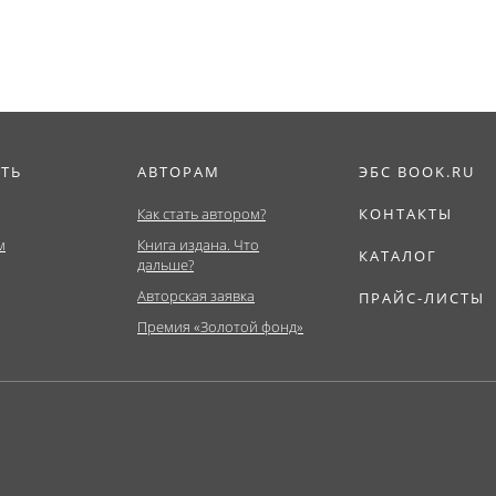
ИТЬ
АВТОРАМ
ЭБС BOOK.RU
Как стать автором?
КОНТАКТЫ
м
Книга издана. Что
КАТАЛОГ
дальше?
Авторская заявка
ПРАЙС-ЛИСТЫ
Премия «Золотой фонд»