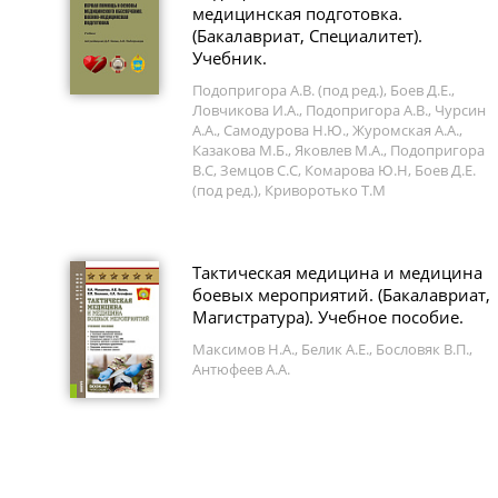
медицинская подготовка.
(Бакалавриат, Специалитет).
Учебник.
Подопригора А.В. (под ред.), Боев Д.Е.,
Ловчикова И.А., Подопригора А.В., Чурсин
А.А., Самодурова Н.Ю., Журомская А.А.,
Казакова М.Б., Яковлев М.А., Подопригора
В.С, Земцов С.С, Комарова Ю.Н, Боев Д.Е.
(под ред.), Криворотько Т.М
Тактическая медицина и медицина
боевых мероприятий. (Бакалавриат,
Магистратура). Учебное пособие.
Максимов Н.А., Белик А.Е., Бословяк В.П.,
Антюфеев А.А.