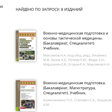
ая
НАЙДЕНО ПО ЗАПРОСУ: 8 ИЗДАНИЙ
Военно-медицинская подготовка и
основы тактической медицины.
(Бакалавриат, Специалитет).
Учебник.
Максимов Н.А. (под общ. ред.), Лисеенко
М.В., Белик А.Е., Потяев П.Ю., Федак Е.И.,
Маршанин Е.В., Егоров Р.А., Максимов Н.А.
Военно-медицинская подготовка.
(Бакалавриат, Магистратура,
Специалитет). Учебник.
Колесниченко П.Л., Степович С.А., Лощаков
А.М.