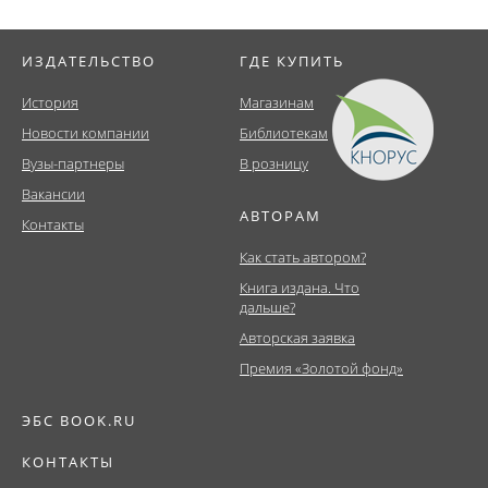
ИЗДАТЕЛЬСТВО
ГДЕ КУПИТЬ
История
Магазинам
Новости компании
Библиотекам
Вузы-партнеры
В розницу
Вакансии
АВТОРАМ
Контакты
Как стать автором?
Книга издана. Что
дальше?
Авторская заявка
Премия «Золотой фонд»
ЭБС BOOK.RU
КОНТАКТЫ