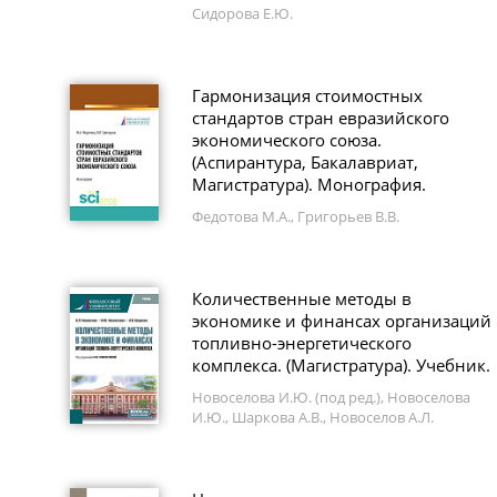
Сидорова Е.Ю.
Гармонизация стоимостных
стандартов стран евразийского
экономического союза.
(Аспирантура, Бакалавриат,
Магистратура). Монография.
Федотова М.А., Григорьев В.В.
Количественные методы в
экономике и финансах организаций
топливно-энергетического
комплекса. (Магистратура). Учебник.
Новоселова И.Ю. (под ред.), Новоселова
И.Ю., Шаркова А.В., Новоселов А.Л.