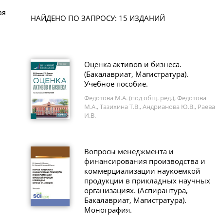
ая
НАЙДЕНО ПО ЗАПРОСУ: 15 ИЗДАНИЙ
Оценка активов и бизнеса.
(Бакалавриат, Магистратура).
Учебное пособие.
Федотова М.А. (под общ. ред.), Федотова
М.А., Тазихина Т.В., Андрианова Ю.В., Раева
И.В.
Вопросы менеджмента и
финансирования производства и
коммерциализации наукоемкой
продукции в прикладных научных
организациях. (Аспирантура,
Бакалавриат, Магистратура).
Монография.