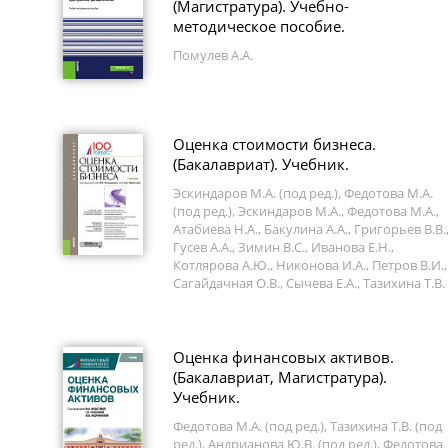
(Магистратура). Учебно-
методическое пособие.
Помулев А.А.
Оценка стоимости бизнеса.
(Бакалавриат). Учебник.
Эскиндаров М.А. (под ред.), Федотова М.А.
(под ред.), Эскиндаров М.А., Федотова М.А.,
Атабиева Н.А., Бакулина А.А., Григорьев В.В.
Гусев А.А., Зимин В.С., Иванова Е.Н.,
Котлярова А.Ю., Никонова И.А., Петров В.И.,
Сагайдачная О.В., Сычева Е.А., Тазихина Т.В.
Оценка финансовых активов.
(Бакалавриат, Магистратура).
Учебник.
Федотова М.А. (под ред.), Тазихина Т.В. (под
ред.), Андрианова Ю.В. (под ред.), Федотова