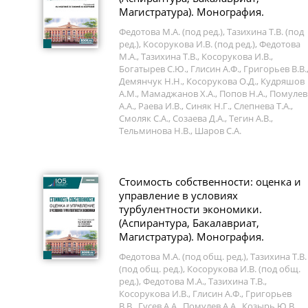
Магистратура). Монография.
Федотова М.А. (под ред.), Тазихина Т.В. (под
ред.), Косорукова И.В. (под ред.), Федотова
М.А., Тазихина Т.В., Косорукова И.В.,
Богатырев С.Ю., Глисин А.Ф., Григорьев В.В.
Демянчук Н.Н., Косорукова О.Д., Кудряшов
А.М., Мамаджанов Х.А., Попов Н.А., Помулев
А.А., Раева И.В., Синяк Н.Г., Слепнева Т.А.,
Смоляк С.А., Созаева Д.А., Тегин А.В.,
Тельминова Н.В., Шаров С.А.
Стоимость собственности: оценка и
управление в условиях
турбулентности экономики.
(Аспирантура, Бакалавриат,
Магистратура). Монография.
Федотова М.А. (под общ. ред.), Тазихина Т.В.
(под общ. ред.), Косорукова И.В. (под общ.
ред.), Федотова М.А., Тазихина Т.В.,
Косорукова И.В., Глисин А.Ф., Григорьев
В.В., Гусев А.А., Помулев А.А., Козырь Ю.В.,