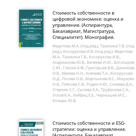
Стоимость собственности в
цифровой экономике: оценка и
управление. (Аспирантура,
Бакалавриат, Магистратура,
Специалитет). Монография.
Федотова М.А. (под ред.), Тазихина Т.В. (под
ред.), Косорукова И.В. (под ред.), Федотова
М.А., Тазихина Т.В., Косорукова И.В.,
Андрианова Ю.В., Беляева И.Ю., Богатырев
С.Ю., Глисин А.Ф., Григорьев В.В., Данилова
О.В., Ивлева Н.Н., Князева Т.А., Косорукова
О.Д., Лосева О.В., Мартынова В.С., Мирзоян
Н.В., Плясова С.В., Родин А.Ю., Созаева Д.А.,
Стерник С.Г., Сычева Е.А., Труфанова С.А.,
Усков К.А., Хейфиц Е.Е., Чернышев М.С.,
Козырь Ю.В.
Стоимость собственности и ESG-
стратегии: оценка и управление.
(Аспирантура, Бакалавриат,