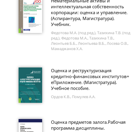
Нематериальные активы и
интеллектуальная собственность
корпорации: оценка и управление.
(Аспирантура, Магистратура).
Учебник.
Федотова М.А. (под ред.), Тазихина Т.В. (под
ред.), Федотова М.А., Тазихина Т.В.,
Леонтьев Б.Б., Леонтьева В.Б., Лосева О.В.,
Мамаджанов Х.А.
Оценка и реструктуризация
кредитно-финансовых институтов+
еПриложение. (Магистратура).
Учебное пособие.
Ордов К.В., Помулев А.А.
Оценка предметов залога.Рабочая
программа дисциплины.