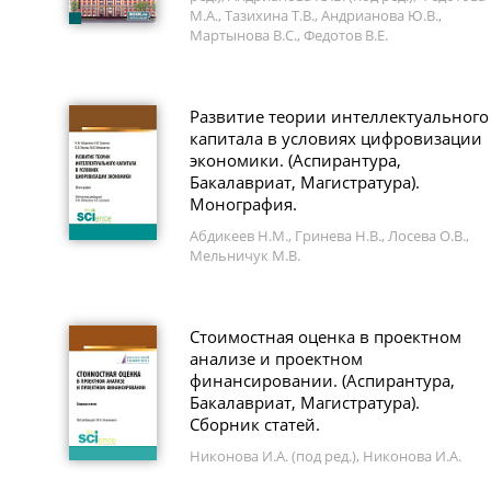
М.А., Тазихина Т.В., Андрианова Ю.В.,
Мартынова В.С., Федотов В.Е.
Развитие теории интеллектуального
капитала в условиях цифровизации
экономики. (Аспирантура,
Бакалавриат, Магистратура).
Монография.
Абдикеев Н.М., Гринева Н.В., Лосева О.В.,
Мельничук М.В.
Стоимостная оценка в проектном
анализе и проектном
финансировании. (Аспирантура,
Бакалавриат, Магистратура).
Сборник статей.
Никонова И.А. (под ред.), Никонова И.А.