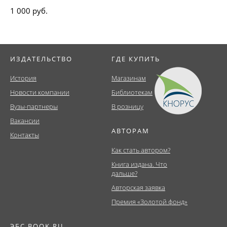
1 000 руб.
ИЗДАТЕЛЬСТВО
ГДЕ КУПИТЬ
История
Магазинам
Новости компании
Библиотекам
Вузы-партнеры
В розницу
Вакансии
АВТОРАМ
Контакты
Как стать автором?
Книга издана. Что
дальше?
Авторская заявка
Премия «Золотой фонд»
ЭБС BOOK.RU