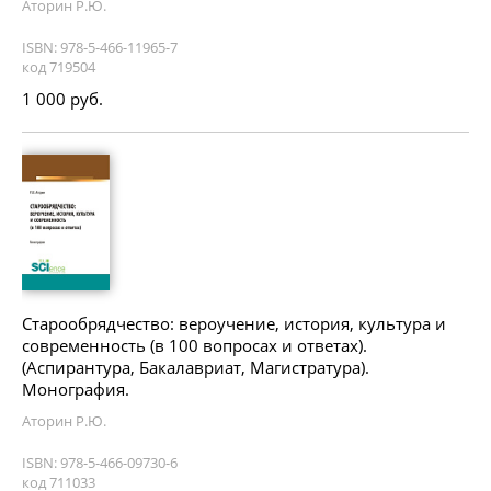
Аторин Р.Ю.
ISBN: 978-5-466-11965-7
код 719504
1 000 руб.
Старообрядчество: вероучение, история, культура и
современность (в 100 вопросах и ответах).
(Аспирантура, Бакалавриат, Магистратура).
Монография.
Аторин Р.Ю.
ISBN: 978-5-466-09730-6
код 711033