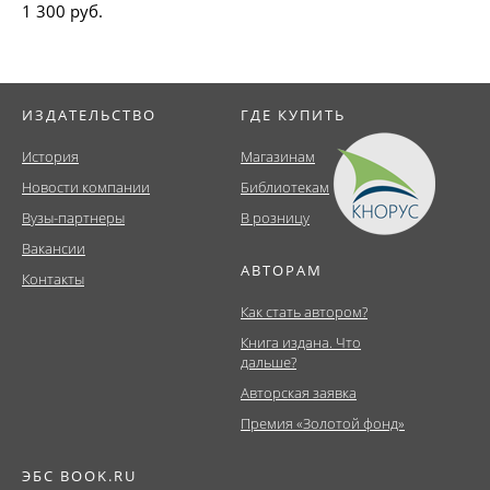
1 300 руб.
ИЗДАТЕЛЬСТВО
ГДЕ КУПИТЬ
История
Магазинам
Новости компании
Библиотекам
Вузы-партнеры
В розницу
Вакансии
АВТОРАМ
Контакты
Как стать автором?
Книга издана. Что
дальше?
Авторская заявка
Премия «Золотой фонд»
ЭБС BOOK.RU