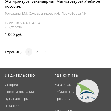
(Аспирантура, Бакалавриат, Магистратура). Учебное
пособие.
Рогожина Е.М., Солодовникова А.Н., Прокофьева А.И.
ISBN: 978-5-466-13470-4
код 726056
1 000 руб.
Страницы:
1
2
3
ИЗДАТЕЛЬСТВО
ГДЕ КУПИТЬ
История
Магазинам
Новости компании
Библиотекам
Вузы-партнеры
В розницу
Вакансии
АВТОРАМ