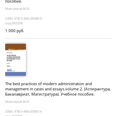
пособие.
Максимов М.И.
ISBN: 978-5-466-06996-9
код 695358
1 000 руб.
The best practices of modern administration and
management in cases and essays.volume 2. (Аспирантура,
Бакалавриат, Магистратура). Учебное пособие.
Максимов М.И.
ISBN: 978-5-466-05965-6
код 693896