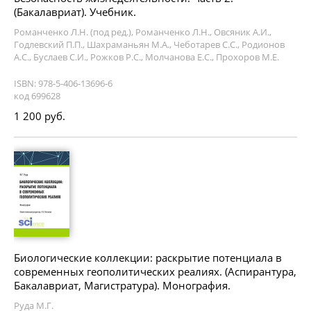
(Бакалавриат). Учебник.
Романченко Л.Н. (под ред.), Романченко Л.Н., Овсяник А.И.,
Годлевский П.П., Шахраманьян М.А., Чеботарев С.С., Родионов
А.С., Буслаев С.И., Рожков Р.С., Молчанова Е.С., Прохоров М.Е.
ISBN: 978-5-406-13696-6
код 699628
1 200 руб.
Биологические коллекции: раскрытие потенциала в
современных геополитических реалиях. (Аспирантура,
Бакалавриат, Магистратура). Монография.
Руда М.Г.