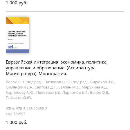
1 000 руб.
Евразийская интеграция: экономика, политика,
управление и образование. (Аспирантура,
Магистратура). Монография.
Волох О.В. (под ред.), Патласов О.Ю. (под ред.), Бирюков В.В.,
Орлянский Е.А., Саитова Д.Г., Балпан М.С., Марухина А.Д.,
Карпикова А.Ю., Пыхтеева Е.В., Ларионов Е.И., Волох О.В.,
Патласов О.Ю.
ISBN: 978-5-466-12455-2
код 721597
1 000 руб.