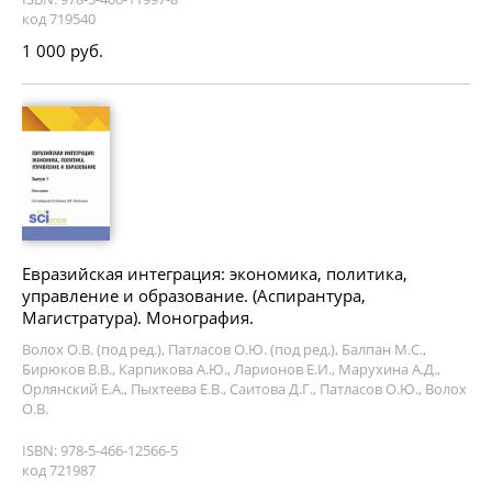
код 719540
1 000 руб.
Евразийская интеграция: экономика, политика,
управление и образование. (Аспирантура,
Магистратура). Монография.
Волох О.В. (под ред.), Патласов О.Ю. (под ред.), Балпан М.С.,
Бирюков В.В., Карпикова А.Ю., Ларионов Е.И., Марухина А.Д.,
Орлянский Е.А., Пыхтеева Е.В., Саитова Д.Г., Патласов О.Ю., Волох
О.В.
ISBN: 978-5-466-12566-5
код 721987