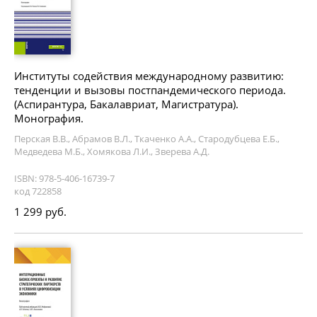
Институты содействия международному развитию:
тенденции и вызовы постпандемического периода.
(Аспирантура, Бакалавриат, Магистратура).
Монография.
Перская В.В., Абрамов В.Л., Ткаченко А.А., Стародубцева Е.Б.,
Медведева М.Б., Хомякова Л.И., Зверева А.Д.
ISBN: 978-5-406-16739-7
код 722858
1 299 руб.