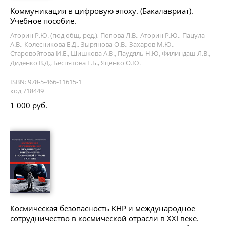
Коммуникация в цифровую эпоху. (Бакалавриат).
Учебное пособие.
Аторин Р.Ю. (под общ. ред.), Попова Л.В., Аторин Р.Ю., Пацула
А.В., Колесникова Е.Д., Зырянова О.В., Захаров М.Ю.,
Старовойтова И.Е., Шишкова А.В., Паудяль Н.Ю, Филиндаш Л.В.,
Диденко В.Д., Беспятова Е.Б., Яценко О.Ю.
ISBN: 978-5-466-11615-1
код 718449
1 000 руб.
Космическая безопасность КНР и международное
сотрудничество в космической отрасли в XXI веке.