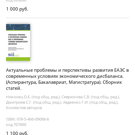
1 000 руб.
Актуальные проблемы и перспективы развития ЕАЭС в
современных условиях экономического дисбаланса.
(Аспирантура, Бакалавриат, Магистратура). Сборник
статей.
Никонец О.Е. (под общ. ред.), Севрюкова С.В. (под общ. ред.),
Дмитриев С.Г. (под общ. ред.), Авдеенко Г.И. (под общ. ред.),
Коллектив авторов
ISBN: 978-5-466-09088-8
код 707890
1 100 руб.