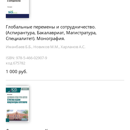
Глобальные перемены и сотрудничество.
(Аспирантура, Бакалавриат, Магистратура,
Специалитет). Монография.
Иманбаев Б.Б., Новиков М.М., Харланов А.С.
ISBN: 978-5-466-02907-9
код 675782
1 000 руб.