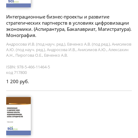
Интеграционные бизнес-проекты и развитие
стратегических партнерств в условиях цифровизации
экономики. (Аспирантура, Бакалавриат, Магистратура).
Монография.
Андросова И.В. (под науч. ред.), Евченко А.В. (под ред.), Анисимов
А.Ю. (под науч. ред.), Андросова И.В., Анисимов А.Ю., Алексахин
А.Н., Пирогова О.Е., Евченко А.В.
ISBN: 978-5-466-11464-5
код 717800
1 200 руб.