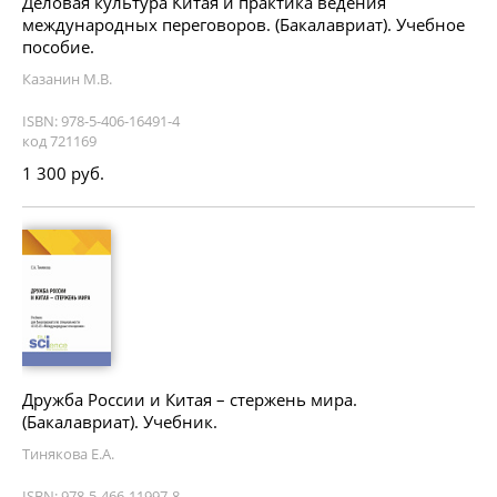
Деловая культура Китая и практика ведения
международных переговоров. (Бакалавриат). Учебное
пособие.
Казанин М.В.
ISBN: 978-5-406-16491-4
код 721169
1 300 руб.
Дружба России и Китая – стержень мира.
(Бакалавриат). Учебник.
Тинякова Е.А.
ISBN: 978-5-466-11997-8