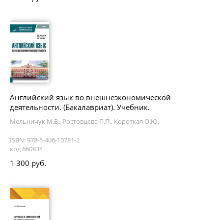
Английский язык во внешнеэкономической
деятельности. (Бакалавриат). Учебник.
Мельничук М.В., Ростовцева П.П., Короткая О.Ю.
ISBN: 978-5-406-10781-2
код 660834
1 300 руб.