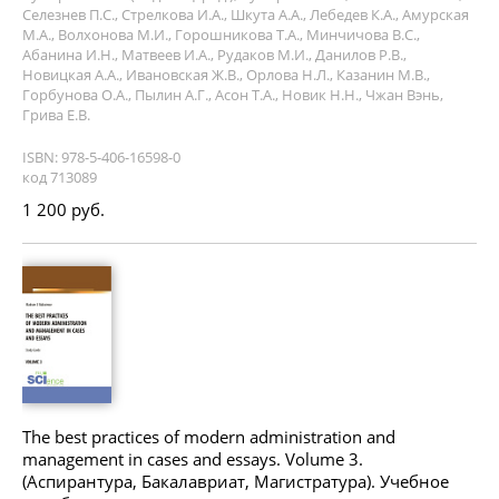
Селезнев П.С., Стрелкова И.А., Шкута А.А., Лебедев К.А., Амурская
М.А., Волхонова М.И., Горошникова Т.А., Минчичова В.С.,
Абанина И.Н., Матвеев И.А., Рудаков М.И., Данилов Р.В.,
Новицкая А.А., Ивановская Ж.В., Орлова Н.Л., Казанин М.В.,
Горбунова О.А., Пылин А.Г., Асон Т.А., Новик Н.Н., Чжан Вэнь,
Грива Е.В.
ISBN: 978-5-406-16598-0
код 713089
1 200 руб.
The best practices of modern administration and
management in cases and essays. Volume 3.
(Аспирантура, Бакалавриат, Магистратура). Учебное