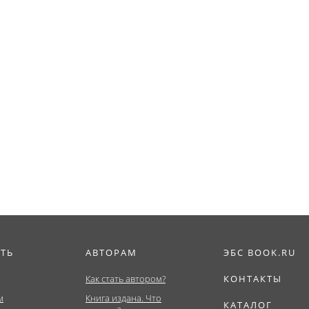
ИТЬ
АВТОРАМ
ЭБС BOOK.RU
Как стать автором?
КОНТАКТЫ
м
Книга издана. Что
КАТАЛОГ