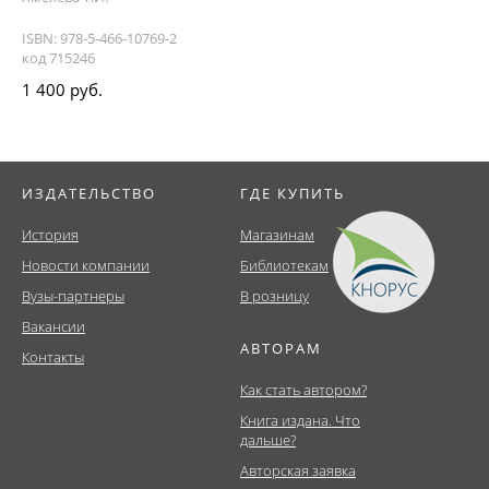
ISBN: 978-5-466-10769-2
код 715246
1 400 руб.
ИЗДАТЕЛЬСТВО
ГДЕ КУПИТЬ
История
Магазинам
Новости компании
Библиотекам
Вузы-партнеры
В розницу
Вакансии
АВТОРАМ
Контакты
Как стать автором?
Книга издана. Что
дальше?
Авторская заявка