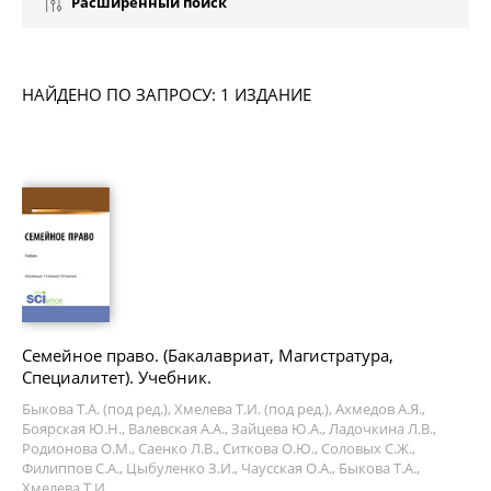
Расширенный поиск
НАЙДЕНО ПО ЗАПРОСУ: 1 ИЗДАНИЕ
Семейное право. (Бакалавриат, Магистратура,
Специалитет). Учебник.
Быкова Т.А. (под ред.), Хмелева Т.И. (под ред.), Ахмедов А.Я.,
Боярская Ю.Н., Валевская А.А., Зайцева Ю.А., Ладочкина Л.В.,
Родионова О.М., Саенко Л.В., Ситкова О.Ю., Соловых С.Ж.,
Филиппов С.А., Цыбуленко З.И., Чаусская О.А., Быкова Т.А.,
Хмелева Т.И.