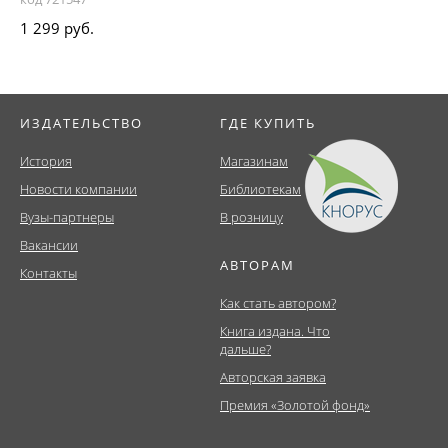
1 299 руб.
ИЗДАТЕЛЬСТВО
ГДЕ КУПИТЬ
История
Магазинам
Новости компании
Библиотекам
Вузы-партнеры
В розницу
Вакансии
АВТОРАМ
Контакты
Как стать автором?
Книга издана. Что
дальше?
Авторская заявка
Премия «Золотой фонд»