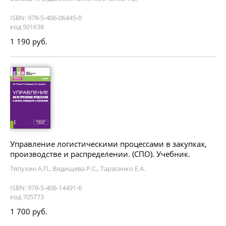
ISBN: 978-5-406-06445-0
код 501638
1 190 руб.
Управление логистическими процессами в закупках,
производстве и распределении. (СПО). Учебник.
Тяпухин А.П., Видищева Р.С., Тарасенко Е.А.
ISBN: 978-5-406-14491-6
код 705773
1 700 руб.