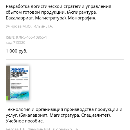
Разработка логистической стратегии управления
сбытом готовой продукции. (Аспирантура,
Бакалавриат, Магистратура). Монография.
Учирова М.Ю., Ильин Л.А.
ISBN: 978-5-466-10865-1
код 715520
1 000 руб.
Технология и организация производства продукции и
услуг. (Бакалавриат, Магистратура, Специалитет).
Учебное пособие.
Белова Т.А., Данилин В.Н., Любченко Т.Б.