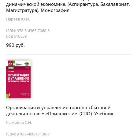
динамической экономике. (Аспирантура, Бакалавриат,
Магистратура). Монография.
Параев Ю.И.
ISBN: 978-5-4365-7068-6
код 616339
990 руб.
Организация и управление торгово-сбытовой
деятельностью + еПриложение. (СПО). Учебник.
Рыжиков С.Н.
ISBN: 978-5-406-17138-7