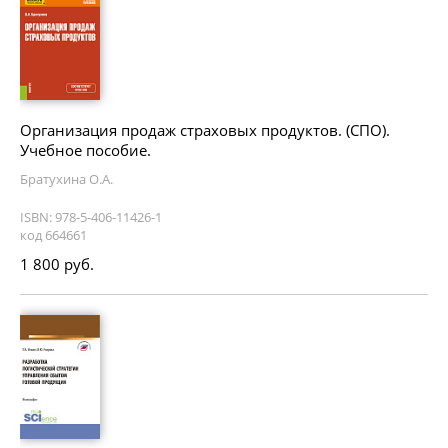
Организация продаж страховых продуктов. (СПО).
Учебное пособие.
Братухина О.А.
ISBN: 978-5-406-11426-1
код 664661
1 800 руб.