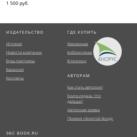
1 500 руб.
ИЗДАТЕЛЬСТВО
ГДЕ КУПИТЬ
История
Магазинам
Новости компании
Библиотекам
Вузы-партнеры
В розницу
Вакансии
АВТОРАМ
Контакты
Как стать автором?
Книга издана. Что
дальше?
Авторская заявка
Премия «Золотой фонд»
ЭБС BOOK.RU