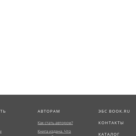
ИТЬ
АВТОРАМ
ЭБС BOOK.RU
Как стать автором?
КОНТАКТЫ
м
Книга издана. Что
КАТАЛОГ