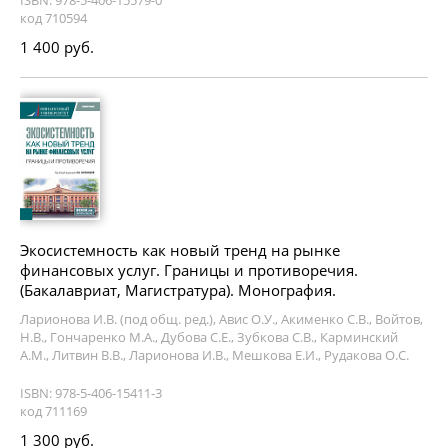
код 710594
1 400 руб.
Экосистемность как новый тренд на рынке
финансовых услуг. Границы и противоречия.
(Бакалавриат, Магистратура). Монография.
Ларионова И.В. (под общ. ред.), Авис О.У., Акименко С.В., Войтов,
Н.В., Гончаренко М.А., Дубова С.Е., Зубкова С.В., Карминский
А.М., Литвин В.В., Ларионова И.В., Мешкова Е.И., Рудакова О.С.
ISBN: 978-5-406-15411-3
код 711169
1 300 руб.