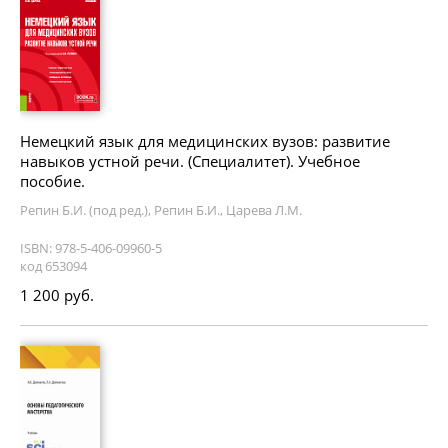
Немецкий язык для медицинских вузов: развитие
навыков устной речи. (Специалитет). Учебное
пособие.
Репин Б.И. (под ред.), Репин Б.И., Царева Л.М.
ISBN: 978-5-406-09960-5
код 653094
1 200 руб.