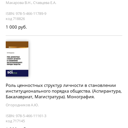
Макарова В.Н., Ставцева Е.А.
ISBN: 978-5-466-11789-9
код 718826
1 000 руб.
Роль ценностных структур личности в становлении
институционального порядка общества. (Аспирантура,
Бакалавриат, Магистратура). Монография.
Огородников А.Ю.
ISBN: 978-5-466-11161-3
код 717145