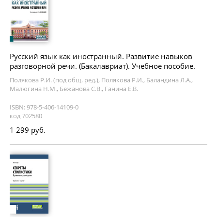
Русский язык как иностранный. Развитие навыков
разговорной речи. (Бакалавриат). Учебное пособие.
Полякова Р.И. (под общ. ред.), Полякова Р.И., Баландина Л.А.,
Малюгина Н.М., Бежанова С.В., Ганина Е.В.
ISBN: 978-5-406-14109-0
код 702580
1 299 руб.