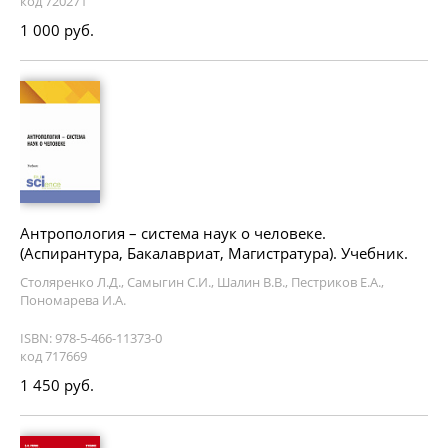
код 720271
1 000 руб.
Антропология – система наук о человеке.
(Аспирантура, Бакалавриат, Магистратура). Учебник.
Столяренко Л.Д., Самыгин С.И., Шалин В.В., Пестриков Е.А.,
Пономарева И.А.
ISBN: 978-5-466-11373-0
код 717669
1 450 руб.