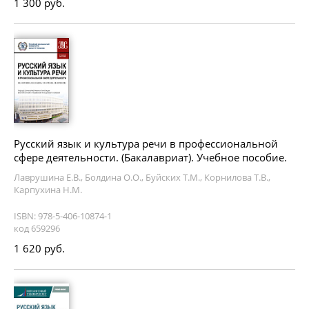
1 300 руб.
Русский язык и культура речи в профессиональной
сфере деятельности. (Бакалавриат). Учебное пособие.
Лаврушина Е.В., Болдина О.О., Буйских Т.М., Корнилова Т.В.,
Карпухина Н.М.
ISBN: 978-5-406-10874-1
код 659296
1 620 руб.