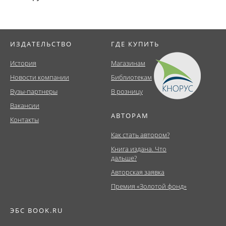
ИЗДАТЕЛЬСТВО
ГДЕ КУПИТЬ
История
Магазинам
Новости компании
Библиотекам
Вузы-партнеры
В розницу
Вакансии
АВТОРАМ
Контакты
Как стать автором?
Книга издана. Что
дальше?
Авторская заявка
Премия «Золотой фонд»
ЭБС BOOK.RU