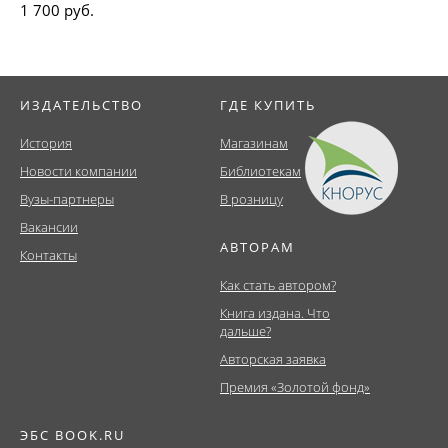
1 700 руб.
ИЗДАТЕЛЬСТВО
ГДЕ КУПИТЬ
История
Магазинам
Новости компании
Библиотекам
Вузы-партнеры
В розницу
Вакансии
АВТОРАМ
Контакты
Как стать автором?
Книга издана. Что
дальше?
Авторская заявка
Премия «Золотой фонд»
ЭБС BOOK.RU