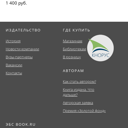
1 400 руб.
ИЗДАТЕЛЬСТВО
ГДЕ КУПИТЬ
История
Магазинам
Новости компании
Библиотекам
Вузы-партнеры
В розницу
Вакансии
АВТОРАМ
Контакты
Как стать автором?
Книга издана. Что
дальше?
Авторская заявка
Премия «Золотой фонд»
ЭБС BOOK.RU