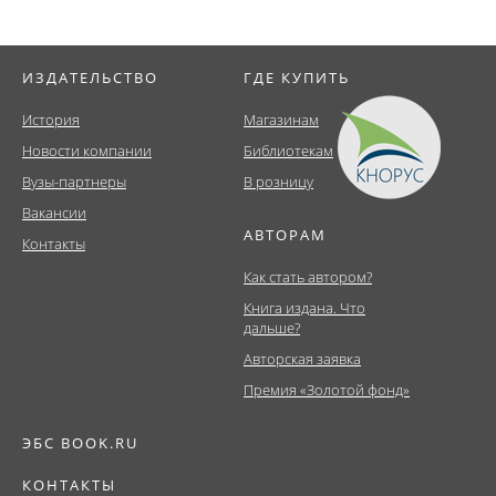
ИЗДАТЕЛЬСТВО
ГДЕ КУПИТЬ
История
Магазинам
Новости компании
Библиотекам
Вузы-партнеры
В розницу
Вакансии
АВТОРАМ
Контакты
Как стать автором?
Книга издана. Что
дальше?
Авторская заявка
Премия «Золотой фонд»
ЭБС BOOK.RU
КОНТАКТЫ