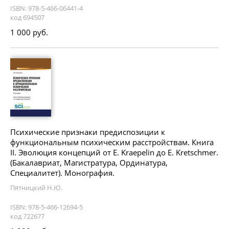
ISBN: 978-5-466-06441-4
код 694507
1 000 руб.
Психические признаки предиспозиции к
функциональным психическим расстройствам. Книга
II. Эволюция концепций от E. Kraepelin до E. Kretschmer.
(Бакалавриат, Магистратура, Ординатура,
Специалитет). Монография.
Пятницкий Н.Ю.
ISBN: 978-5-466-12694-5
код 722677