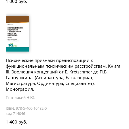
1 000 руб.
Психические признаки предиспозиции к
функциональным психическим расстройствам. Книга
III. Эволюция концепций от E. Kretschmer до П.Б.
Ганнушкина. (Аспирантура, Бакалавриат,
Магистратура, Ординатура, Специалитет).
Монография.
Пятницкий Н.Ю.
ISBN: 978-5-466-10482-0
код 714046
1 400 руб.