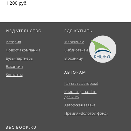
1 200 руб.
ИЗДАТЕЛЬСТВО
ГДЕ КУПИТЬ
История
Магазинам
Новости компании
Библиотекам
Вузы-партнеры
В розницу
Вакансии
АВТОРАМ
Контакты
Как стать автором?
Книга издана. Что
дальше?
Авторская заявка
Премия «Золотой фонд»
ЭБС BOOK.RU