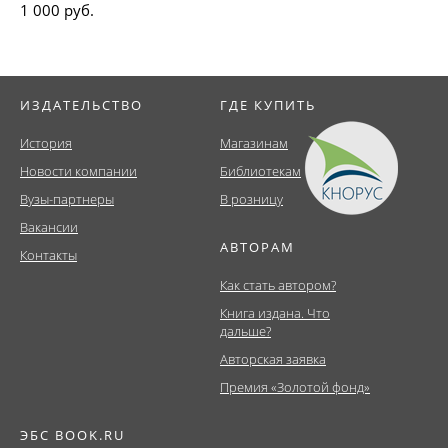
1 000 руб.
ИЗДАТЕЛЬСТВО
ГДЕ КУПИТЬ
История
Магазинам
Новости компании
Библиотекам
Вузы-партнеры
В розницу
Вакансии
АВТОРАМ
Контакты
Как стать автором?
Книга издана. Что
дальше?
Авторская заявка
Премия «Золотой фонд»
ЭБС BOOK.RU