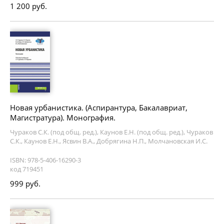
1 200 руб.
Новая урбанистика. (Аспирантура, Бакалавриат,
Магистратура). Монография.
Чураков С.К. (под общ. ред.), Каунов Е.Н. (под общ. ред.), Чураков
С.К., Каунов Е.Н., Ясвин В.А., Добрягина Н.П., Молчановская И.С.
ISBN: 978-5-406-16290-3
код 719451
999 руб.