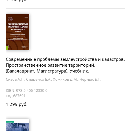
Современные проблемы землеустройства и кадастров.
Пространственное развитие территорий.
(Бакалавриат, Магистратура). Учебник.
Сизов А.П., Стыценко Е.А., Хомяков Д.М., Черных Е.Г.
ISBN: 978-5-406-12330-0
код 687691
1 299 руб.