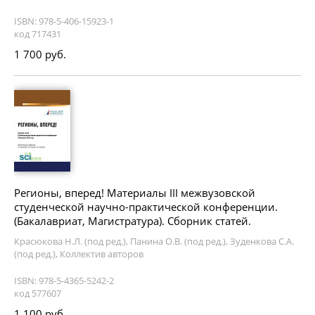
ISBN: 978-5-406-15923-1
код 717431
1 700 руб.
Регионы, вперед! Материалы III межвузовской
студенческой научно-практической конференции.
(Бакалавриат, Магистратура). Сборник статей.
Красюкова Н.Л. (под ред.), Панина О.В. (под ред.), Зуденкова С.А.
(под ред.), Коллектив авторов
ISBN: 978-5-4365-5242-2
код 577607
1 100 руб.