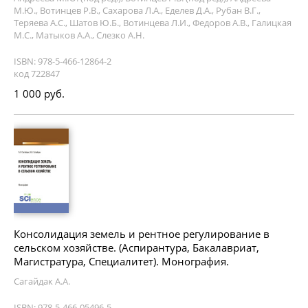
М.Ю., Вотинцев Р.В., Сахарова Л.А., Еделев Д.А., Рубан В.Г.,
Теряева А.С., Шатов Ю.Б., Вотинцева Л.И., Федоров А.В., Галицкая
М.С., Матыков А.А., Слезко А.Н.
ISBN: 978-5-466-12864-2
код 722847
1 000 руб.
Консолидация земель и рентное регулирование в
сельском хозяйстве. (Аспирантура, Бакалавриат,
Магистратура, Специалитет). Монография.
Сагайдак А.А.
ISBN: 978-5-466-05496-5