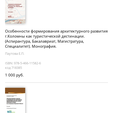
Особенности формирования архитектурного развития
г.Коломны как туристической дестинации.
(Аспирантура, Бакалавриат, Магистратура,
Специалитет). Монография.
Паутова Е.П.
ISBN: 978-5-466-11582-6
код 718385
1 000 руб.