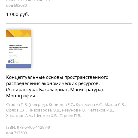
код 693030
1 000 руб.
Концептуальные основы пространственного
распределения экономических ресурсов.
(Аспирантура, Бакалавриат, Магистратура).
Монография.
Строев П.В. (под ред.), Конищев Е.С., Кузьмина А.С., Макар С.В.,
Орлов С.Л., Пивоварова О.В., Ревунов Р.В., Фаттахов Р.В.,
Хачатрян А.А., Шеожев Х.В., Строев П.В.
ISBN: 978-5-466-11297-9
код 717500