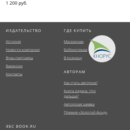
1 200 руб.
ИЗДАТЕЛЬСТВО
ГДЕ КУПИТЬ
История
Магазинам
Новости компании
Библиотекам
Вузы-партнеры
В розницу
Вакансии
АВТОРАМ
Контакты
Как стать автором?
Книга издана. Что
дальше?
Авторская заявка
Премия «Золотой фонд»
ЭБС BOOK.RU