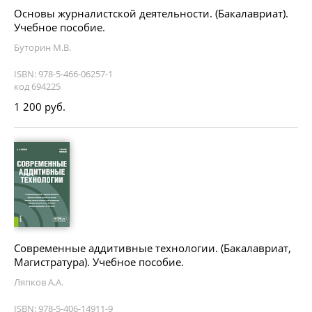
Основы журналистской деятельности. (Бакалавриат).
Учебное пособие.
Буторин М.В.
ISBN: 978-5-466-06257-1
код 694225
1 200 руб.
Современные аддитивные технологии. (Бакалавриат,
Магистратура). Учебное пособие.
Ляпков А.А.
ISBN: 978-5-406-14911-9