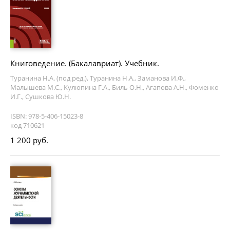
Книговедение. (Бакалавриат). Учебник.
Туранина Н.А. (под ред.), Туранина Н.А., Заманова И.Ф.,
Малышева М.С., Кулюпина Г.А., Биль О.Н., Агапова А.Н., Фоменко
И.Г., Сушкова Ю.Н.
ISBN: 978-5-406-15023-8
код 710621
1 200 руб.