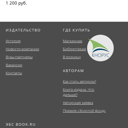
1 200 руб.
ИЗДАТЕЛЬСТВО
ГДЕ КУПИТЬ
История
Магазинам
Новости компании
Библиотекам
Вузы-партнеры
В розницу
Вакансии
АВТОРАМ
Контакты
Как стать автором?
Книга издана. Что
дальше?
Авторская заявка
Премия «Золотой фонд»
ЭБС BOOK.RU