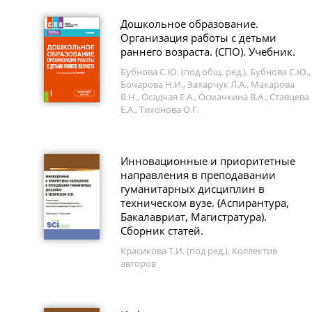
Дошкольное образование.
Организация работы с детьми
раннего возраста. (СПО). Учебник.
Бубнова С.Ю. (под общ. ред.), Бубнова С.Ю.,
Бочарова Н.И., Захарчук Л.А., Макарова
В.Н., Осадчая Е.А., Осмачкина В.А., Ставцева
Е.А., Тихонова О.Г.
Инновационные и приоритетные
направления в преподавании
гуманитарных дисциплин в
техническом вузе. (Аспирантура,
Бакалавриат, Магистратура).
Сборник статей.
Красикова Т.И. (под ред.), Коллектив
авторов