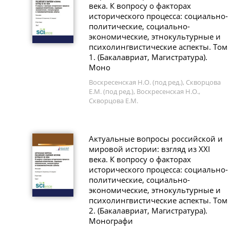
века. К вопросу о факторах
исторического процесса: социально-
политические, социально-
экономические, этнокультурные и
психолингвистические аспекты. Том
1. (Бакалавриат, Магистратура).
Моно
Воскресенская Н.О. (под ред.), Скворцова
Е.М. (под ред.), Воскресенская Н.О.,
Скворцова Е.М.
Актуальные вопросы российской и
мировой истории: взгляд из XXI
века. К вопросу о факторах
исторического процесса: социально-
политические, социально-
экономические, этнокультурные и
психолингвистические аспекты. Том
2. (Бакалавриат, Магистратура).
Монографи