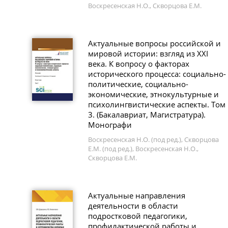
Воскресенская Н.О., Скворцова Е.М.
Актуальные вопросы российской и
мировой истории: взгляд из XXI
века. К вопросу о факторах
исторического процесса: социально-
политические, социально-
экономические, этнокультурные и
психолингвистические аспекты. Том
3. (Бакалавриат, Магистратура).
Монографи
Воскресенская Н.О. (под ред.), Скворцова
Е.М. (под ред.), Воскресенская Н.О.,
Скворцова Е.М.
Актуальные направления
деятельности в области
подростковой педагогики,
профилактической работы и