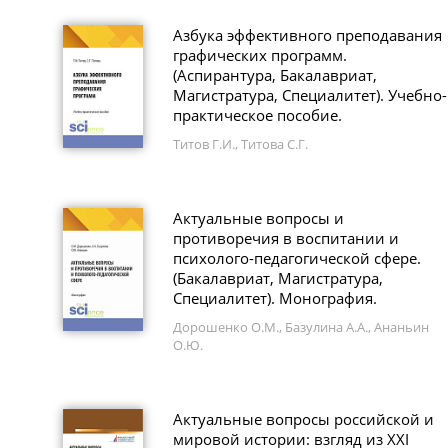
Азбука эффективного преподавания
графических программ.
(Аспирантура, Бакалавриат,
Магистратура, Специалитет). Учебно-
практическое пособие.
Титов Г.И., Титова С.Г.
Актуальные вопросы и
противоречия в воспитании и
психолого-педагогической сфере.
(Бакалавриат, Магистратура,
Специалитет). Монография.
Дорошенко О.М., Базулина А.А., Ананьин
О.Ю.
Актуальные вопросы российской и
мировой истории: взгляд из XXI