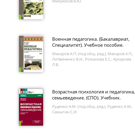
Микрюков В.Ю.
Военная педагогика. (Бакалавриат,
Специалитет). Учебное пособие.
Макаров А.П. (под общ. ред.), Макаров А.П.,
Литвиненко В.И., Романова Е.С., Архарова
Л.В.
Возрастная психология и педагогика,
семьеведение. (СПО). Учебник.
Руденко А.М. (под общ. ред.), Руденко А.М.,
Самыгин С.И.