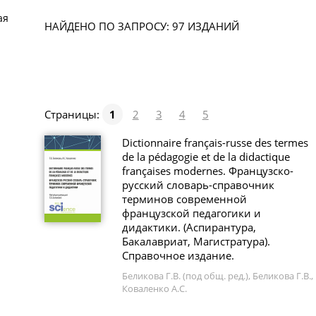
ая
НАЙДЕНО ПО ЗАПРОСУ: 97 ИЗДАНИЙ
Страницы:
1
2
3
4
5
Dictionnaire français-russe des termes
de la pédagogie et de la didactique
françaises modernes. Французско-
русский словарь-справочник
терминов современной
французской педагогики и
дидактики. (Аспирантура,
Бакалавриат, Магистратура).
Справочное издание.
Беликова Г.В. (под общ. ред.), Беликова Г.В.,
Коваленко А.С.