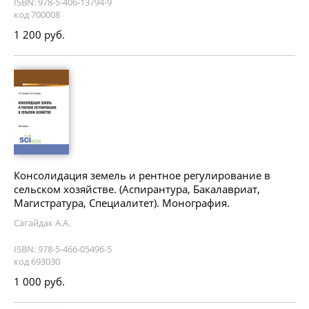
ISBN: 978-5-406-13794-9
код 700008
1 200 руб.
Консолидация земель и рентное регулирование в
сельском хозяйстве. (Аспирантура, Бакалавриат,
Магистратура, Специалитет). Монография.
Сагайдак А.А.
ISBN: 978-5-466-05496-5
код 693030
1 000 руб.