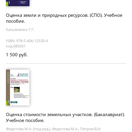
Оценка земли и природных ресурсов. (СПО). Учебное
пособие.
Касьяненко Т.Г.
ISBN: 978-5-406-12530-4
код 689261
1 500 руб.
Оценка стоимости земельных участков. (Бакалавриат).
Учебное пособие.
Федотова М.А. (под ред.), Федотова М.А., Петров В.И.