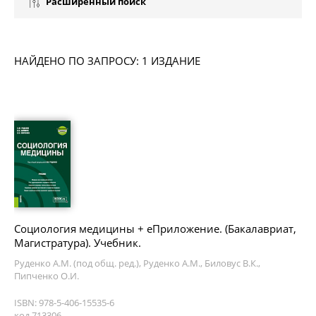
Расширенный поиск
НАЙДЕНО ПО ЗАПРОСУ: 1 ИЗДАНИЕ
Социология медицины + еПриложение. (Бакалавриат,
Магистратура). Учебник.
Руденко А.М. (под общ. ред.), Руденко А.М., Биловус В.К.,
Пипченко О.И.
ISBN: 978-5-406-15535-6
код 713306