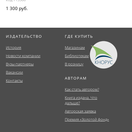
1 300 руб.
ИЗДАТЕЛЬСТВО
ГДЕ КУПИТЬ
История
Магазинам
Новости компании
Библиотекам
Вузы-партнеры
В розницу
Вакансии
АВТОРАМ
Контакты
Как стать автором?
Книга издана. Что
дальше?
Авторская заявка
Премия «Золотой фонд»