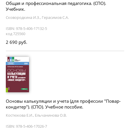
Общая и профессиональная педагогика. (СПО).
Учебник.
Сковородкина И.З., Герасимов С.А.
ISBN: 978-5-406-17132-5
код 725560
2 690 руб.
Основы калькуляции и учета (для профессии "Повар-
кондитер"). (СПО). Учебное пособие.
Костюкова Е.И., Ельчанинова О.В.
ISBN: 978-5-406-17026-7