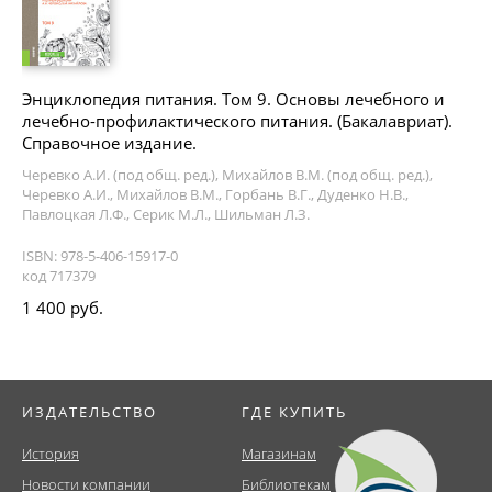
Энциклопедия питания. Том 9. Основы лечебного и
лечебно-профилактического питания. (Бакалавриат).
Справочное издание.
Черевко А.И. (под общ. ред.), Михайлов В.М. (под общ. ред.),
Черевко А.И., Михайлов В.М., Горбань В.Г., Дуденко Н.В.,
Павлоцкая Л.Ф., Серик М.Л., Шильман Л.З.
ISBN: 978-5-406-15917-0
код 717379
1 400 руб.
ИЗДАТЕЛЬСТВО
ГДЕ КУПИТЬ
История
Магазинам
Новости компании
Библиотекам