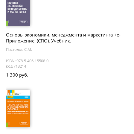
Основы экономики, менеджмента и маркетинга +е-
Приложение. (СПО). Учебник.
Пястолов С.М.
ISBN: 978-5-406-15508-0
код 713214
1 300 руб.