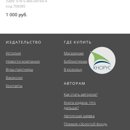
ISBN: 978-5-466-09169-4
код 708385
1 000 руб.
ИЗДАТЕЛЬСТВО
ГДЕ КУПИТЬ
История
Магазинам
Новости компании
Библиотекам
Вузы-партнеры
В розницу
Вакансии
АВТОРАМ
Контакты
Как стать автором?
Книга издана. Что
дальше?
Авторская заявка
Премия «Золотой фонд»