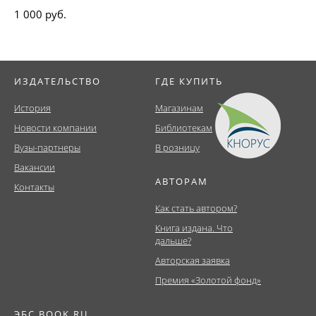
1 000 руб.
ИЗДАТЕЛЬСТВО
ГДЕ КУПИТЬ
История
Магазинам
Новости компании
Библиотекам
Вузы-партнеры
В розницу
Вакансии
АВТОРАМ
Контакты
Как стать автором?
Книга издана. Что
дальше?
Авторская заявка
Премия «Золотой фонд»
ЭБС BOOK.RU