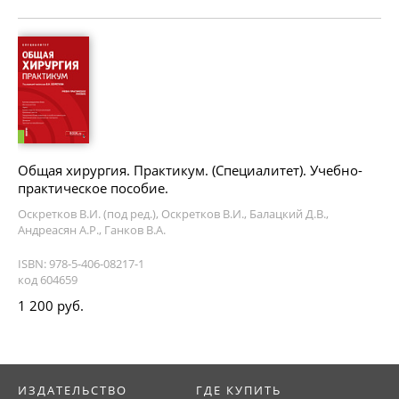
Общая хирургия. Практикум. (Специалитет). Учебно-
практическое пособие.
Оскретков В.И. (под ред.), Оскретков В.И., Балацкий Д.В.,
Андреасян А.Р., Ганков В.А.
ISBN: 978-5-406-08217-1
код 604659
1 200 руб.
ИЗДАТЕЛЬСТВО
ГДЕ КУПИТЬ