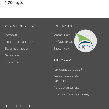
1 200 руб.
ИЗДАТЕЛЬСТВО
ГДЕ КУПИТЬ
История
Магазинам
Новости компании
Библиотекам
Вузы-партнеры
В розницу
Вакансии
АВТОРАМ
Контакты
Как стать автором?
Книга издана. Что
дальше?
Авторская заявка
Премия «Золотой фонд»
ЭБС BOOK.RU