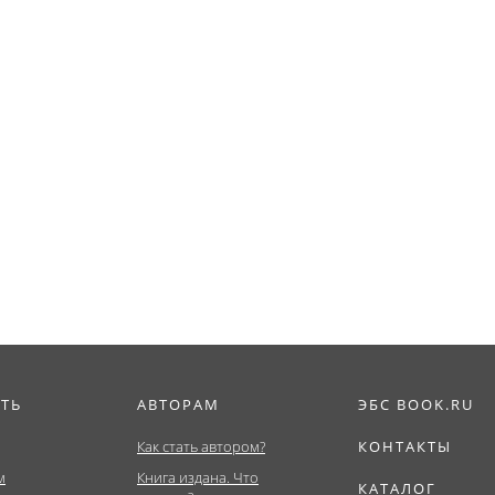
ИТЬ
АВТОРАМ
ЭБС BOOK.RU
Как стать автором?
КОНТАКТЫ
м
Книга издана. Что
КАТАЛОГ