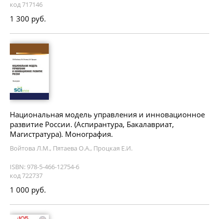
код 717146
1 300 руб.
Национальная модель управления и инновационное
развитие России. (Аспирантура, Бакалавриат,
Магистратура). Монография.
Войтова Л.М., Пятаева О.А., Процкая Е.И.
ISBN: 978-5-466-12754-6
код 722737
1 000 руб.