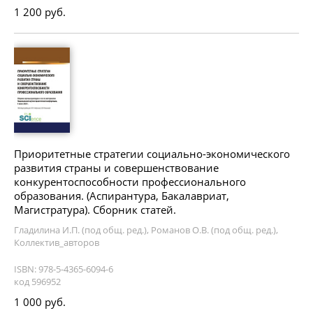
1 200 руб.
Приоритетные стратегии социально-экономического
развития страны и совершенствование
конкурентоспособности профессионального
образования. (Аспирантура, Бакалавриат,
Магистратура). Сборник статей.
Гладилина И.П. (под общ. ред.), Романов О.В. (под общ. ред.),
Коллектив_авторов
ISBN: 978-5-4365-6094-6
код 596952
1 000 руб.