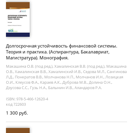
Долгосрочная устойчивость финансовой системы.
Теория и практика. (Аспирантура, Бакалавриат,
Магистратура). Монография.
Макашина О.В. (под ред.), Хамалинская В.В. (под ред.), Макашина
О.В., Хамалинская В.В., Хамалинский И.В., Седова М.Л., Сангинова
Л.Д., Понкратов В.В., Молчанова Н.П., Молчанов И.Н., Лозицкая
О.И., Клеусов Ф.А., Караев А.К., Дуброва М.В., Долина О.Н.,
Дзусова С.С., Гузь Н.А., Балынин И.В., Аландаров Р.А.
ISBN: 978-5-466-12620-4
код 722603
1 300 руб.