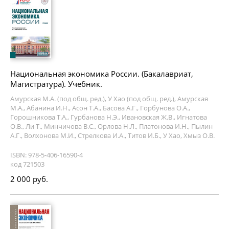
Национальная экономика России. (Бакалавриат,
Магистратура). Учебник.
Амурская М.А. (под общ. ред.), У Хао (под общ. ред.), Амурская
М.А., Абанина И.Н., Асон Т.А., Басова А.Г., Горбунова О.А.,
Горошникова Т.А., Гурбанова Н.Э., Ивановская Ж.В., Игнатова
О.В., Ли Т., Минчичова В.С., Орлова Н.Л., Платонова И.Н., Пылин
А.Г., Волхонова М.И., Стрелкова И.А., Титов И.Б., У Хао, Хмыз О.В.
ISBN: 978-5-406-16590-4
код 721503
2 000 руб.