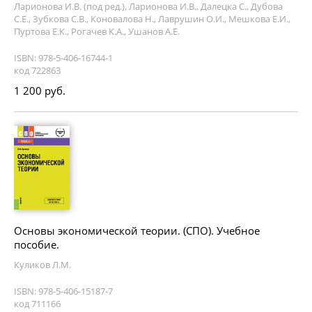
Ларионова И.В. (под ред.), Ларионова И.В., Далецка С., Дубова
С.Е., Зубкова С.В., Коновалова Н., Лаврушин О.И., Мешкова Е.И.,
Пуртова Е.К., Рогачев К.А., Ушанов А.Е.
ISBN: 978-5-406-16744-1
код 722863
1 200 руб.
Основы экономической теории. (СПО). Учебное
пособие.
Куликов Л.М.
ISBN: 978-5-406-15187-7
код 711166