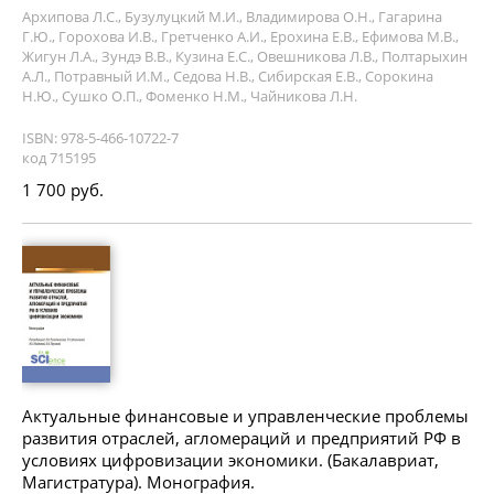
Архипова Л.С., Бузулуцкий М.И., Владимирова О.Н., Гагарина
Г.Ю., Горохова И.В., Гретченко А.И., Ерохина Е.В., Ефимова М.В.,
Жигун Л.А., Зундэ В.В., Кузина Е.С., Овешникова Л.В., Полтарыхин
А.Л., Потравный И.М., Седова Н.В., Сибирская Е.В., Сорокина
Н.Ю., Сушко О.П., Фоменко Н.М., Чайникова Л.Н.
ISBN: 978-5-466-10722-7
код 715195
1 700 руб.
Актуальные финансовые и управленческие проблемы
развития отраслей, агломераций и предприятий РФ в
условиях цифровизации экономики. (Бакалавриат,
Магистратура). Монография.