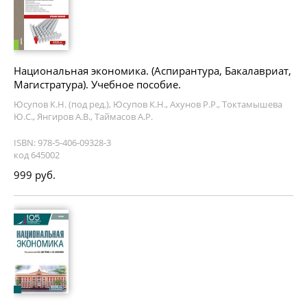
Национальная экономика. (Аспирантура, Бакалавриат,
Магистратура). Учебное пособие.
Юсупов К.Н. (под ред.), Юсупов К.Н., Ахунов Р.Р., Токтамышева
Ю.С., Янгиров А.В., Таймасов А.Р.
ISBN: 978-5-406-09328-3
код 645002
999 руб.