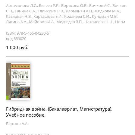
Артамонова Л.С., Бигеев Р.Р., Борисова О.В., Бочков А.С., Бочков
С.П., Ганина С.А., Глинкина О.В., Дарманян А.П., Жидкова М.А.,
Казицкая Н.В., Карташова Е.И., Коданева С.И., Кунцман М.В.,
Лягина А.А., Майоров И.А., Медведев В.П., Наточеева Н.Н., Нови
ISBN: 978-5-466-04230-6
код 689020
1 000 руб.
Гибридная война. (Бакалавриат, Магистратура).
Учебное пособие.
Бартош А.А.
ISBN: 978-5-406-14857-0