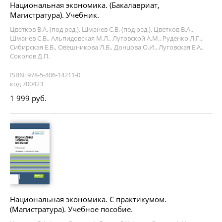
Национальная экономика. (Бакалавриат,
Магистратура). Учебник.
Цветков В.А. (под ред.), Шманев С.В. (под ред.), Цветков В.А.,
Шманев С.В., Альпидовская М.Л., Луговской А.М., Руденко Л.Г.,
Сибирская Е.В., Овешникова Л.В., Донцова О.И., Луговская Е.А.,
Соколов Д.П.
ISBN: 978-5-406-14211-0
код 700423
1 999 руб.
Национальная экономика. С практикумом.
(Магистратура). Учебное пособие.