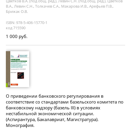
Цветков В.А. (под общ. ред.), Левин С.Н. (под общ. ред.), Цветков
В.А., Левин С.Н., Толкачев С.А., Макарова И.В., Арефьев П.В.,
Брижак О.В.
ISBN: 978-5-406-15770-1
код 715590
1 000 руб.
О приведении банковского регулирования в
соответствие со стандартами базельского комитета по
банковскому надзору (базель III) в условиях
нестабильной экономической ситуации.
(Аспирантура, Бакалавриат, Магистратура).
Монография.