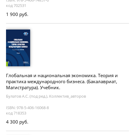
код 702531
1 900 руб.
Глобальная и национальная экономика. Теория и
практика международного бизнеса. (Бакалавриат,
Магистратура). Учебник.
Булатов А.С. (под ред.), Коллектив_авторов
ISBN: 978-5-406-16068-8
код 718353
4 300 руб.