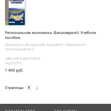
Региональная экономика. (Бакалавриат). Учебное
пособие.
Юсупов К.Н., Янгиров А.В., Ахунов Р.Р., Таймасов А.Р.,
Токтамышева Ю.С.
ISBN: 978-5-406-07204-2
код 512715
1 400 руб.
Страницы:
1
2