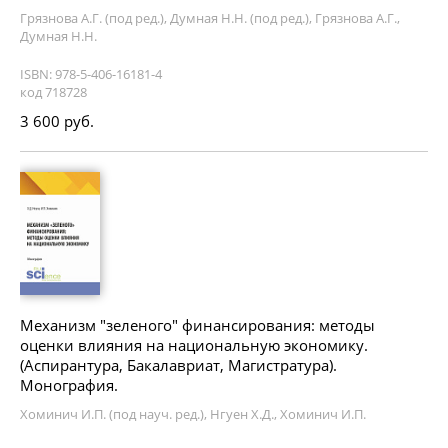
Грязнова А.Г. (под ред.), Думная Н.Н. (под ред.), Грязнова А.Г.,
Думная Н.Н.
ISBN: 978-5-406-16181-4
код 718728
3 600 руб.
Механизм "зеленого" финансирования: методы
оценки влияния на национальную экономику.
(Аспирантура, Бакалавриат, Магистратура).
Монография.
Хоминич И.П. (под науч. ред.), Нгуен Х.Д., Хоминич И.П.