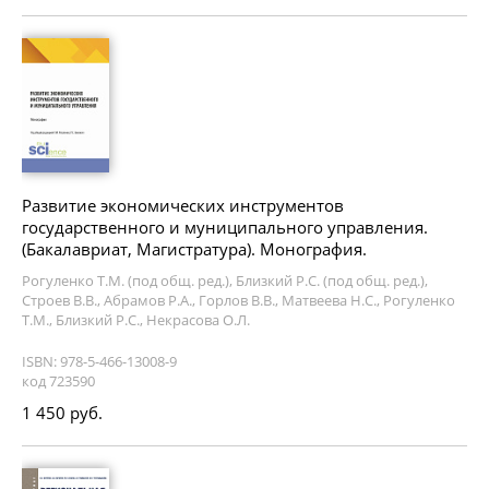
Развитие экономических инструментов
государственного и муниципального управления.
(Бакалавриат, Магистратура). Монография.
Рогуленко Т.М. (под общ. ред.), Близкий Р.С. (под общ. ред.),
Строев В.В., Абрамов Р.А., Горлов В.В., Матвеева Н.С., Рогуленко
Т.М., Близкий Р.С., Некрасова О.Л.
ISBN: 978-5-466-13008-9
код 723590
1 450 руб.