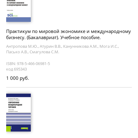
Практикум по мировой экономике и международному
бизнесу. (Бакалавриат). Учебное пособие.
Антропова М.Ю., Атурин В.В., Канунникова А.М., Мога И.С.,
Пасько А.В., Смагулова С.М.
ISBN: 978-5-466-06981-5
код 695343
1 000 руб.