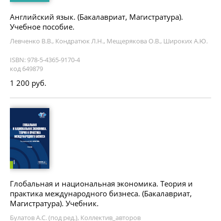
Английский язык. (Бакалавриат, Магистратура).
Учебное пособие.
Левченко В.В., Кондратюк Л.Н., Мещерякова О.В., Широких А.Ю.
ISBN: 978-5-4365-9170-4
код 649879
1 200 руб.
Глобальная и национальная экономика. Теория и
практика международного бизнеса. (Бакалавриат,
Магистратура). Учебник.
Булатов А.С. (под ред.), Коллектив_авторов