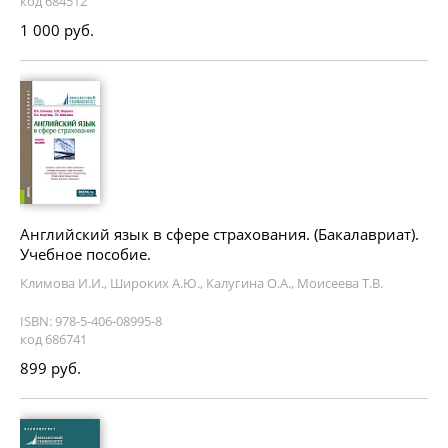
код 684512
1 000 руб.
Английский язык в сфере страхования. (Бакалавриат).
Учебное пособие.
Климова И.И., Широких А.Ю., Калугина О.А., Моисеева Т.В.
ISBN: 978-5-406-08995-8
код 686741
899 руб.