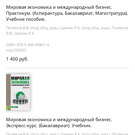
Мировая экономика и международный бизнес.
Практикум. (Аспирантура, Бакалавриат, Магистратура).
Учебное пособие.
Поляков В.В. (под общ. ред.), Щенин Р.К. (под общ. ред.), Поляков
В.В., Щенин Р.К.
ISBN: 978-5-406-00861-4
код 539355
1 400 руб.
Мировая экономика и международный бизнес.
Экспресс-курс. (Бакалавриат). Учебник.
Поляков В.В. (под общ. ред.), Щенин Р.К. (под общ. ред.), Поляков