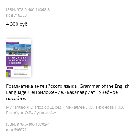
ISBN: 978-5-406-16068-8
код 718353
4 300 руб.
Грамматика английского языка=Grammar of the English
Language + еПриложение. (Бакалавриат). Учебное
пособие.
Микаллеф Л.О. (под общ. ред.), Микаллеф Л.О., Тихонова Н.Ю.,
Гинзбург О.В., Луговая А.А.
ISBN: 978-5-406-13702-4
код 696872