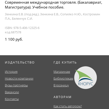
Современная международная торговля. (Бакалавриат,
Магистратура). Учебное пособие.
Зенкина Е.В. (под ред.), Зенкина Е.В., Сопилко Н.Ю., Костромин
П.А., Беленчук С.И.
ISBN: 978-5-406-12325-6
код 687578
1 100 руб.
ИЗДАТЕЛЬСТВО
ГДЕ КУПИТЬ
История
Магазинам
Новости компании
Библиотекам
Вузы-партнеры
В розницу
Вакансии
АВТОРАМ
Контакты
Как стать автором?