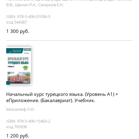
В.В., Щенин Р.К., Смирнов Е.Н.
ISBN: 978-5-406-01036-5
код 544387
1 300 руб.
Начальный курс турецкого языка. (Уровень А1) +
еПриложение. (Бакалавриат). Учебник.
Микаллеф Л.О.
ISBN: 978-5-406-15463-2
код 705936
1 200 руб.