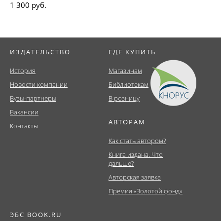
1 300 руб.
ИЗДАТЕЛЬСТВО
ГДЕ КУПИТЬ
История
Магазинам
Новости компании
Библиотекам
Вузы-партнеры
В розницу
Вакансии
АВТОРАМ
Контакты
Как стать автором?
Книга издана. Что
дальше?
Авторская заявка
Премия «Золотой фонд»
ЭБС BOOK.RU