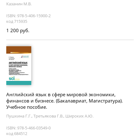
Казанин М.В.
ISBN: 978-5-406-15900-2
код 715935
1 200 руб.
Английский язык в сфере мировой экономики,
финансов и бизнесе. (Бакалавриат, Магистратура).
Учебное пособие.
Пушкина Г.Г., Третьякова Г.В., Широких А.Ю.
ISBN: 978-5-466-03549-0
код 684512