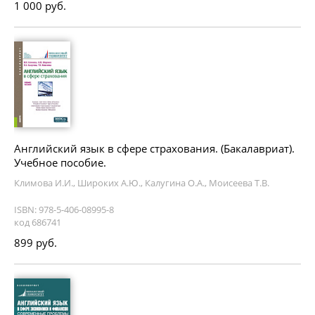
1 000 руб.
Английский язык в сфере страхования. (Бакалавриат).
Учебное пособие.
Климова И.И., Широких А.Ю., Калугина О.А., Моисеева Т.В.
ISBN: 978-5-406-08995-8
код 686741
899 руб.