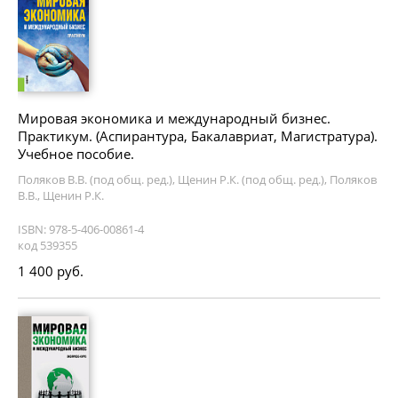
Мировая экономика и международный бизнес.
Практикум. (Аспирантура, Бакалавриат, Магистратура).
Учебное пособие.
Поляков В.В. (под общ. ред.), Щенин Р.К. (под общ. ред.), Поляков
В.В., Щенин Р.К.
ISBN: 978-5-406-00861-4
код 539355
1 400 руб.