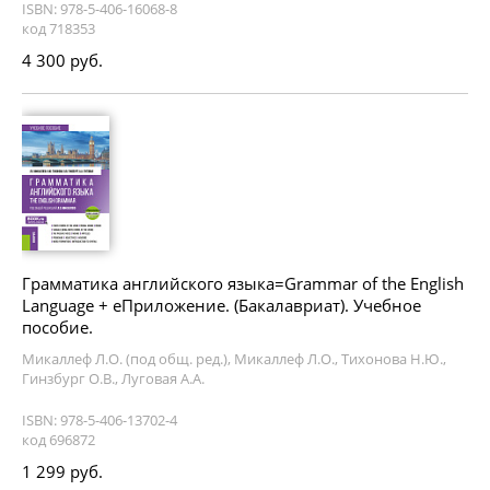
ISBN: 978-5-406-16068-8
код 718353
4 300 руб.
Грамматика английского языка=Grammar of the English
Language + еПриложение. (Бакалавриат). Учебное
пособие.
Микаллеф Л.О. (под общ. ред.), Микаллеф Л.О., Тихонова Н.Ю.,
Гинзбург О.В., Луговая А.А.
ISBN: 978-5-406-13702-4
код 696872
1 299 руб.