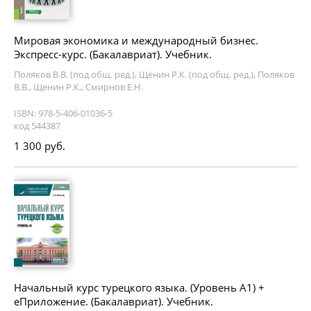
Мировая экономика и международный бизнес.
Экспресс-курс. (Бакалавриат). Учебник.
Поляков В.В. (под общ. ред.), Щенин Р.К. (под общ. ред.), Поляков
В.В., Щенин Р.К., Смирнов Е.Н.
ISBN: 978-5-406-01036-5
код 544387
1 300 руб.
Начальный курс турецкого языка. (Уровень А1) +
еПриложение. (Бакалавриат). Учебник.