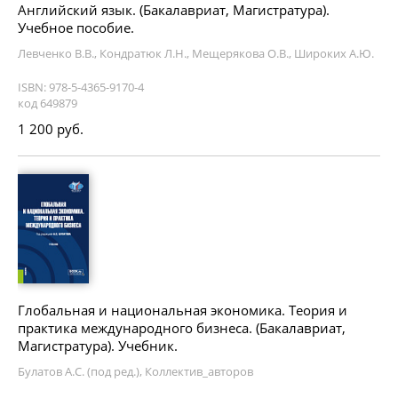
Английский язык. (Бакалавриат, Магистратура).
Учебное пособие.
Левченко В.В., Кондратюк Л.Н., Мещерякова О.В., Широких А.Ю.
ISBN: 978-5-4365-9170-4
код 649879
1 200 руб.
Глобальная и национальная экономика. Теория и
практика международного бизнеса. (Бакалавриат,
Магистратура). Учебник.
Булатов А.С. (под ред.), Коллектив_авторов