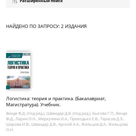
Расширенный поиск
НАЙДЕНО ПО ЗАПРОСУ: 2 ИЗДАНИЯ
Логистика: теория и практика. (Бакалавриат,
Магистратура). Учебник.
Венде Ф.Д. (под ред.), Швандар Д.В. (под ред.), Быкова Г.П., Венде
Ф.Д., Ларин О.Н., Меркулина И.А., Приходько Е.В., Тарасов Д.Э.,
Шарова И.В., Швандар Д.В., Арский А.А., Жильцов Д.А., Жильцова
О.Н.