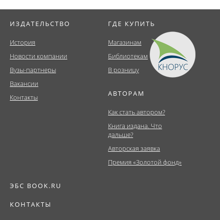
ИЗДАТЕЛЬСТВО
ГДЕ КУПИТЬ
История
Магазинам
Новости компании
Библиотекам
Вузы-партнеры
В розницу
Вакансии
АВТОРАМ
Контакты
Как стать автором?
Книга издана. Что
дальше?
Авторская заявка
Премия «Золотой фонд»
ЭБС BOOK.RU
КОНТАКТЫ