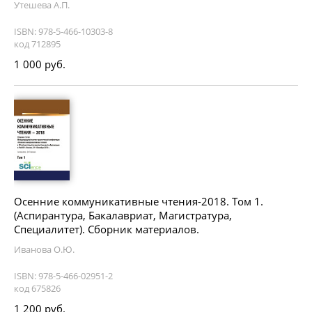
Утешева А.П.
ISBN: 978-5-466-10303-8
код 712895
1 000 руб.
Осенние коммуникативные чтения-2018. Том 1.
(Аспирантура, Бакалавриат, Магистратура,
Специалитет). Сборник материалов.
Иванова О.Ю.
ISBN: 978-5-466-02951-2
код 675826
1 200 руб.