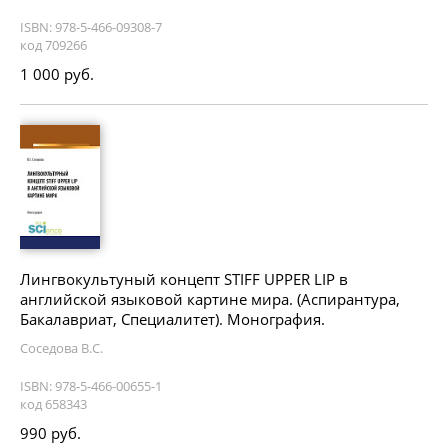
ISBN: 978-5-466-09308-7
код 709266
1 000 руб.
Лингвокультуный концепт STIFF UPPER LIP в
английской языковой картине мира. (Аспирантура,
Бакалавриат, Специалитет). Монография.
Соседова В.С.
ISBN: 978-5-466-00655-1
код 658343
990 руб.