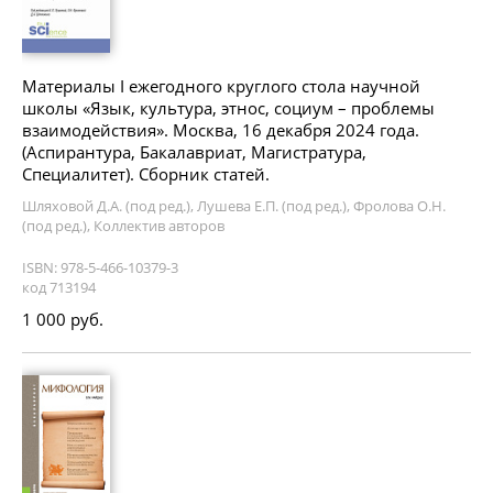
Материалы I ежегодного круглого стола научной
школы «Язык, культура, этнос, социум – проблемы
взаимодействия». Москва, 16 декабря 2024 года.
(Аспирантура, Бакалавриат, Магистратура,
Специалитет). Сборник статей.
Шляховой Д.А. (под ред.), Лушева Е.П. (под ред.), Фролова О.Н.
(под ред.), Коллектив авторов
ISBN: 978-5-466-10379-3
код 713194
1 000 руб.