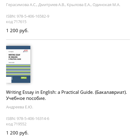
Герасимова А.С., Дмитриев А.В., Крылова Е.А., Одинокая М.А.
ISBN: 978-5-406-16582-9
код 717615
1 200 руб.
Writing Essay in English: a Practical Guide. (Бакалавриат).
Учебное пособие.
Андреева Е.Ю.
ISBN: 978-5-406-16314-6
код 719552
1 200 руб.