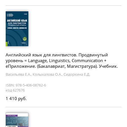
Английский язык для лингвистов. Продвинутый
уровень = Language, Linguistics, Communication +
еПриложение. (Бакалавриат, Магистратура). Учебник.
Васильева Е.А., Колыхалова О.А., Сидоркина Е.Д.
ISBN: 978-5-406-08762-6
код 627676
1 410 руб.