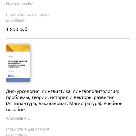
Найденова Е.А.
ISBN: 978-5-466-03948-1
код 686624
1 850 руб.
Дискурсология, лингвистика, лингвополитология:
проблемы, теории, история и векторы развития.
(Аспирантура, Бакалавриат, Магистратура). Учебное
пособие.
Алексеев А.Б.
ISBN: 978-5-466-09696-5
код 710809