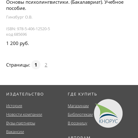
Основы психолингвистики. (Бакалавриат). Учебное
пособие.
Гинзбург О.В.
ISBN: 978-5-406-12520-5
код 685696
1 200 руб.
Страницы:
1
2
ИЗДАТЕЛЬСТВО
ГДЕ КУПИТЬ
История
Магазинам
Новости компании
Библиотекам
Вузы-партнеры
В розницу
Вакансии
АВТОРАМ