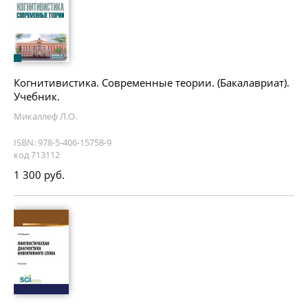
Когнитивистика. Современные теории. (Бакалавриат).
Учебник.
Микаллеф Л.О.
ISBN: 978-5-406-15758-9
код 713112
1 300 руб.