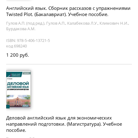
Английский язык. Сборник рассказов с упражнениями
Twisted Plot. (Бакалавриат). Учебное пособие.
Гулов А.П. (под ред.), Гулов А.П., Калабекова Л.У., Климович Н.И.,
Бурдакова А.М.
ISBN: 978-5-406-13721-5
код 698240
1 200 руб.
Деловой английский язык для экономических
направлений подготовки. (Магистратура). Учебное
пособие.