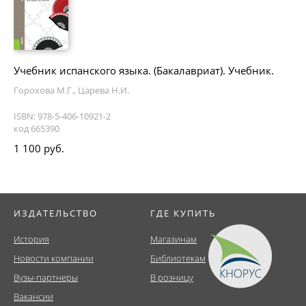
Учебник испанского языка. (Бакалавриат). Учебник.
Горохова М.Г., Царева Н.И.
ISBN: 978-5-406-10921-2
код 665390
1 100 руб.
ИЗДАТЕЛЬСТВО
ГДЕ КУПИТЬ
История
Магазинам
Новости компании
Библиотекам
Вузы-партнеры
В розницу
Вакансии