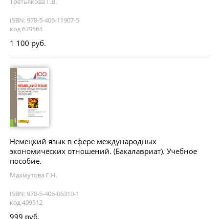
Третьякова Г.В.
ISBN: 978-5-406-11907-5
код 679564
1 100 руб.
Немецкий язык в сфере международных
экономических отношений. (Бакалавриат). Учебное
пособие.
Махмутова Г.Н.
ISBN: 978-5-406-06310-1
код 499512
999 руб.