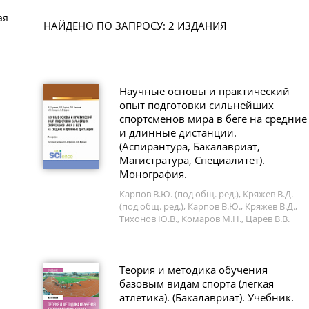
ая
НАЙДЕНО ПО ЗАПРОСУ: 2 ИЗДАНИЯ
Научные основы и практический
опыт подготовки сильнейших
спортсменов мира в беге на средние
и длинные дистанции.
(Аспирантура, Бакалавриат,
Магистратура, Специалитет).
Монография.
Карпов В.Ю. (под общ. ред.), Кряжев В.Д.
(под общ. ред.), Карпов В.Ю., Кряжев В.Д.,
Тихонов Ю.В., Комаров М.Н., Царев В.В.
Теория и методика обучения
базовым видам спорта (легкая
атлетика). (Бакалавриат). Учебник.