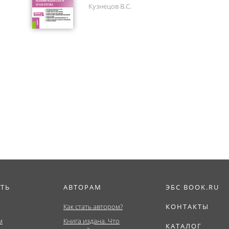
Кузнецов В.С.
ИТЬ
АВТОРАМ
ЭБС BOOK.RU
Как стать автором?
КОНТАКТЫ
м
Книга издана. Что
КАТАЛОГ