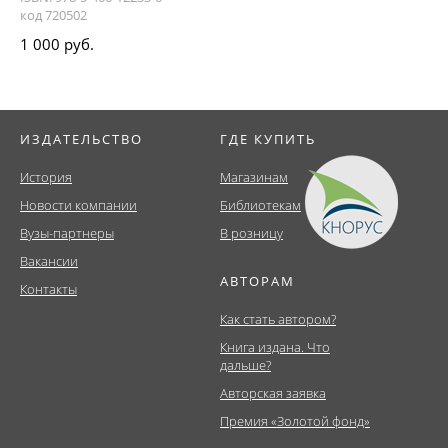
код 720502
1 000 руб.
ИЗДАТЕЛЬСТВО
ГДЕ КУПИТЬ
История
Магазинам
Новости компании
Библиотекам
Вузы-партнеры
В розницу
Вакансии
АВТОРАМ
Контакты
Как стать автором?
Книга издана. Что
дальше?
Авторская заявка
Премия «Золотой фонд»