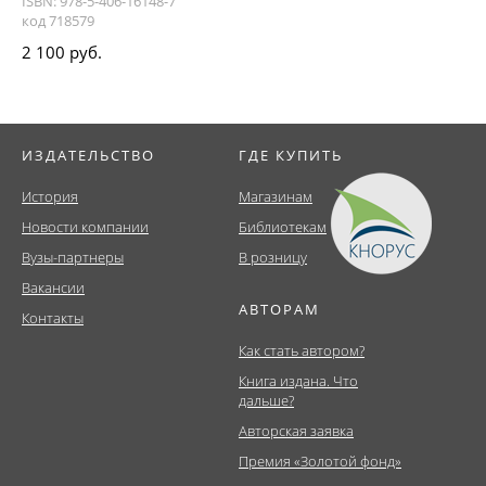
ISBN: 978-5-406-16148-7
код 718579
2 100 руб.
ИЗДАТЕЛЬСТВО
ГДЕ КУПИТЬ
История
Магазинам
Новости компании
Библиотекам
Вузы-партнеры
В розницу
Вакансии
АВТОРАМ
Контакты
Как стать автором?
Книга издана. Что
дальше?
Авторская заявка
Премия «Золотой фонд»